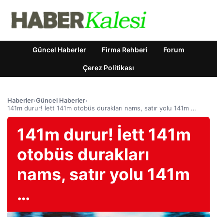
Güncel Haberler
Firma Rehberi
Forum
Çerez Politikası
Haberler
›
Güncel Haberler
›
141m durur! İett 141m otobüs durakları nams, satır yolu 141m …
141m durur! İett 141m
otobüs durakları
nams, satır yolu 141m
…