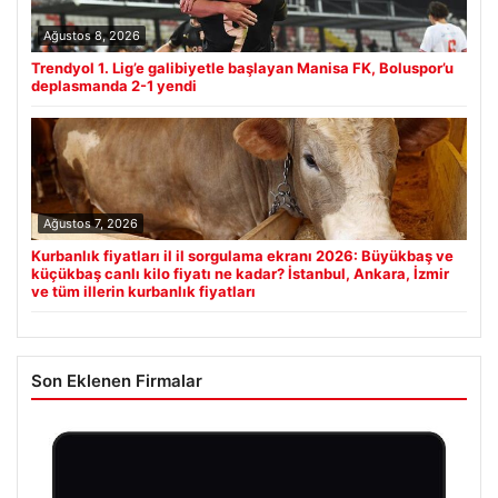
Ağustos 8, 2026
Trendyol 1. Lig’e galibiyetle başlayan Manisa FK, Boluspor’u
deplasmanda 2-1 yendi
Ağustos 7, 2026
Kurbanlık fiyatları il il sorgulama ekranı 2026: Büyükbaş ve
küçükbaş canlı kilo fiyatı ne kadar? İstanbul, Ankara, İzmir
ve tüm illerin kurbanlık fiyatları
Son Eklenen Firmalar