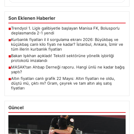
Son Eklenen Haberler
Trendyol 1. Lig’e galibiyetle başlayan Manisa FK, Boluspor’u
■
deplasmanda 2-1 yendi
Kurbanlık fiyatları il il sorgulama ekranı 2026: Büyükbaş ve
■
küçükbaş canlı kilo fiyatı ne kadar? İstanbul, Ankara, İzmir ve
tüm illerin kurbanlık fiyatları
Bakan Işıkhan açıkladı! Tekstil sektörüne yönelik işbirliği
■
protokolü imzalandı
MASAK’tan Ahbap Derneği raporu. Hangi ünlü ne kadar bağış
■
yaptı?
Altın fiyatları canlı grafik 22 Mayıs: Altın fiyatları ne oldu,
■
düştü mü, çıktı mı? Gram, çeyrek ve tam altın alış satış
fiyatları
Güncel