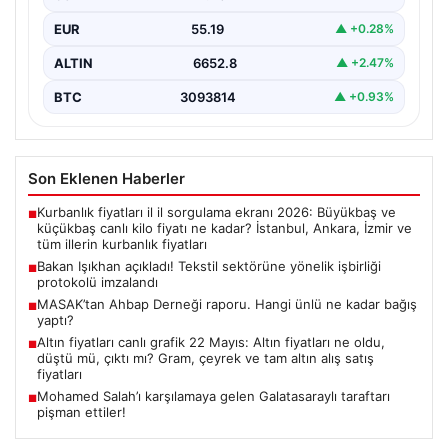
İstanbul…
EUR
55.19
▲ +0.28%
ALTIN
6652.8
▲ +2.47%
BTC
3093814
▲ +0.93%
Son Eklenen Haberler
Kurbanlık fiyatları il il sorgulama ekranı 2026: Büyükbaş ve
■
küçükbaş canlı kilo fiyatı ne kadar? İstanbul, Ankara, İzmir ve
tüm illerin kurbanlık fiyatları
Bakan Işıkhan açıkladı! Tekstil sektörüne yönelik işbirliği
■
protokolü imzalandı
MASAK’tan Ahbap Derneği raporu. Hangi ünlü ne kadar bağış
■
yaptı?
Altın fiyatları canlı grafik 22 Mayıs: Altın fiyatları ne oldu,
■
düştü mü, çıktı mı? Gram, çeyrek ve tam altın alış satış
fiyatları
Mohamed Salah’ı karşılamaya gelen Galatasaraylı taraftarı
■
pişman ettiler!