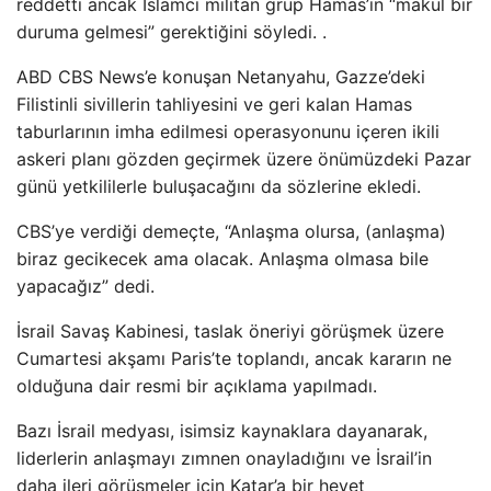
reddetti ancak İslamcı militan grup Hamas’ın “makul bir
duruma gelmesi” gerektiğini söyledi. .
ABD CBS News’e konuşan Netanyahu, Gazze’deki
Filistinli sivillerin tahliyesini ve geri kalan Hamas
taburlarının imha edilmesi operasyonunu içeren ikili
askeri planı gözden geçirmek üzere önümüzdeki Pazar
günü yetkililerle buluşacağını da sözlerine ekledi.
CBS’ye verdiği demeçte, “Anlaşma olursa, (anlaşma)
biraz gecikecek ama olacak. Anlaşma olmasa bile
yapacağız” dedi.
İsrail Savaş Kabinesi, taslak öneriyi görüşmek üzere
Cumartesi akşamı Paris’te toplandı, ancak kararın ne
olduğuna dair resmi bir açıklama yapılmadı.
Bazı İsrail medyası, isimsiz kaynaklara dayanarak,
liderlerin anlaşmayı zımnen onayladığını ve İsrail’in
daha ileri görüşmeler için Katar’a bir heyet