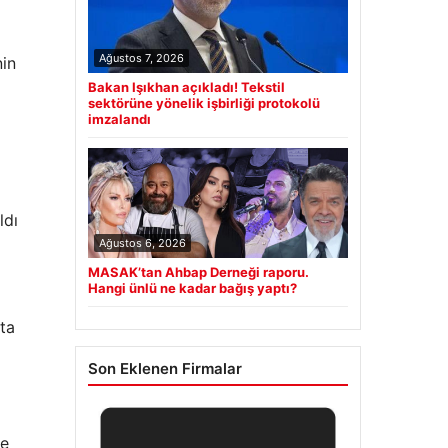
Ağustos 7, 2026
nin
Bakan Işıkhan açıkladı! Tekstil
sektörüne yönelik işbirliği protokolü
imzalandı
ldı
Ağustos 6, 2026
MASAK’tan Ahbap Derneği raporu.
Hangi ünlü ne kadar bağış yaptı?
ata
Son Eklenen Firmalar
re