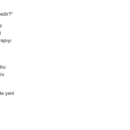
nedir?”
l
l
yapıyı
 bu
yu
de yeni