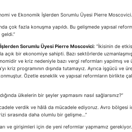
mi ve Ekonomik İşlerden Sorumlu Üyesi Pierre Moscovici
ında çok fazla konuşma yapıldı. Bu gelişmede yapısal reform
geldi.”
şlerden Sorumlu Üyesi Pierre Moscovici:
”İkisinin de etkis
a açık bir ekonomiye sahipti. Bazı sektörlerde uzmanlaşmış
nomidir ve kriz nedeniyle bazı vergi reformları yapılmış ve 
yı kriz programının dışında tutamayız. Ayrıca işgücü ve ür
nmuştur. Özetle esneklik ve yapısal reformların birlikte çalı
ında ülkelerin bir şeyler yapmasını nasıl sağlarsınız?”
adele verdik ve hâlâ da mücadele ediyoruz. Avro bölgesi i
krizi sırasında daha olumlu bir gelişme…”
 ve girişimleri için de yeni reformlar yapmamız gerekiyor.