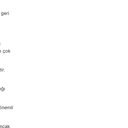
 geri
i
m çok
ir.
ığı
 önemli
Ancak