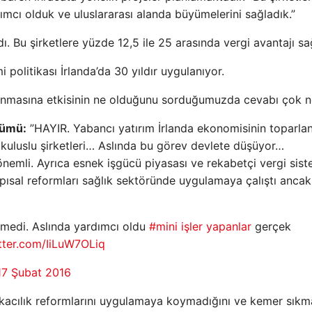
ımcı olduk ve uluslararası alanda büyümelerini sağladık.”
ı. Bu şirketlere yüzde 12,5 ile 25 arasında vergi avantajı sa
litikası İrlanda’da 30 yıldır uygulanıyor.
lanmasına etkisinin ne olduğunu sorduğumuzda cevabı çok ne
lümü:
”HAYIR. Yabancı yatırım İrlanda ekonomisinin toparla
çokuluslu şirketleri… Aslında bu görev devlete düşüyor…
önemli. Ayrıca esnek işgücü piyasası ve rekabetçi vergi sis
ısal reformları sağlık sektöründe uygulamaya çalıştı ancak
tmedi. Aslında yardımcı oldu
#mini işler yapanlar
gerçek
itter.com/IiLuW7OLiq
17 Şubat 2016
kacılık reformlarını uygulamaya koymadığını ve kemer sıkm