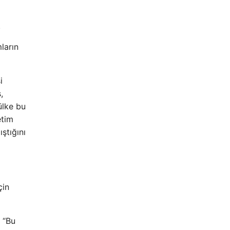
.
ların
i
,
ülke bu
etim
ştığını
çin
 “Bu