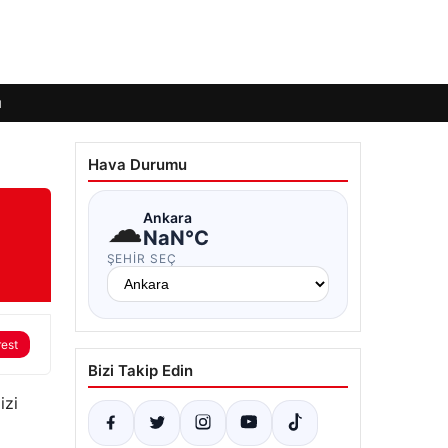
ı
Hava Durumu
☁
Ankara
NaN°C
ŞEHIR SEÇ
rest
Bizi Takip Edin
izi