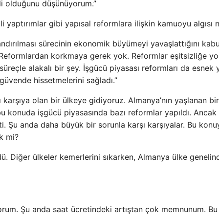
li olduğunu düşünüyorum.”
i yaptırımlar gibi yapısal reformlara ilişkin kamuoyu algısı 
andırılması sürecinin ekonomik büyümeyi yavaşlattığını kabu
r. Reformlardan korkmaya gerek yok. Reformlar eşitsizliğe yo
süreçle alakalı bir şey. İşgücü piyasası reformları da esnek 
a güvende hissetmelerini sağladı.”
 karşıya olan bir ülkeye gidiyoruz. Almanya’nın yaşlanan bir
 bu konuda işgücü piyasasında bazı reformlar yapıldı. Ancak
i. Şu anda daha büyük bir sorunla karşı karşıyalar. Bu konu
k mi?
ü. Diğer ülkeler kemerlerini sıkarken, Almanya ülke genelin
ıyorum. Şu anda saat ücretindeki artıştan çok memnunum. Bu