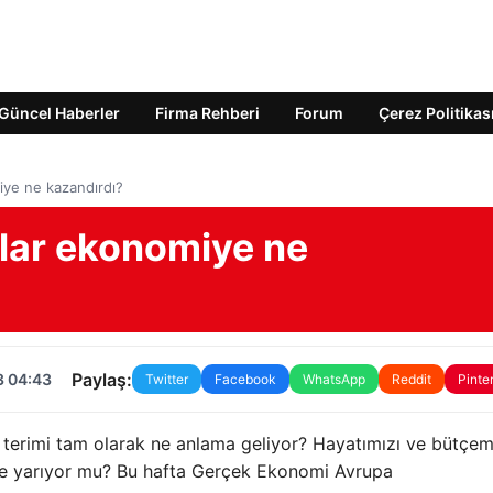
Güncel Haberler
Firma Rehberi
Forum
Çerez Politikas
iye ne kazandırdı?
mlar ekonomiye ne
Paylaş:
3 04:43
Twitter
Facebook
WhatsApp
Reddit
Pinte
 terimi tam olarak ne anlama geliyor? Hayatımızı ve bütçem
 işe yarıyor mu? Bu hafta Gerçek Ekonomi Avrupa