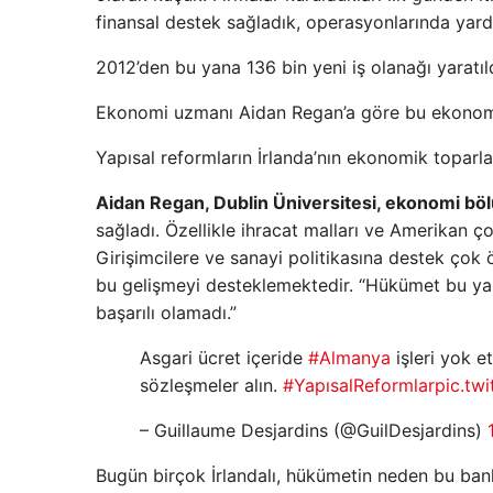
finansal destek sağladık, operasyonlarında yard
2012’den bu yana 136 bin yeni iş olanağı yaratıld
Ekonomi uzmanı Aidan Regan’a göre bu ekonomi po
Yapısal reformların İrlanda’nın ekonomik topar
Aidan Regan, Dublin Üniversitesi, ekonomi bö
sağladı. Özellikle ihracat malları ve Amerikan 
Girişimcilere ve sanayi politikasına destek çok 
bu gelişmeyi desteklemektedir. “Hükümet bu yap
başarılı olamadı.”
Asgari ücret içeride
#Almanya
işleri yok e
sözleşmeler alın.
#YapısalReformlar
pic.tw
– Guillaume Desjardins (@GuilDesjardins)
Bugün birçok İrlandalı, hükümetin neden bu ban