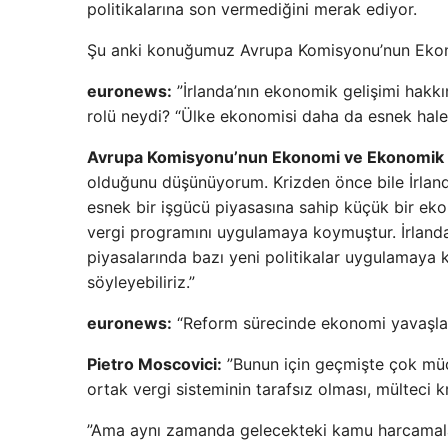
politikalarına son vermediğini merak ediyor.
Şu anki konuğumuz Avrupa Komisyonu’nun Ekono
euronews:
”İrlanda’nın ekonomik gelişimi hakk
rolü neydi? “Ülke ekonomisi daha da esnek hale 
Avrupa Komisyonu’nun Ekonomi ve Ekonomik İ
olduğunu düşünüyorum. Krizden önce bile İrland
esnek bir işgücü piyasasına sahip küçük bir eko
vergi programını uygulamaya koymuştur. İrlanda’
piyasalarında bazı yeni politikalar uygulamaya ko
söyleyebiliriz.”
euronews:
“Reform sürecinde ekonomi yavaşladığ
Pietro Moscovici:
”Bunun için geçmişte çok müc
ortak vergi sisteminin tarafsız olması, mülteci 
”Ama aynı zamanda gelecekteki kamu harcamaları