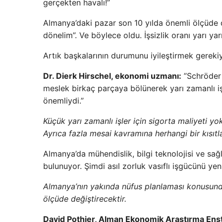
gerçekten havalı!”
Almanya’daki pazar son 10 yılda önemli ölçüde d
dönelim”. Ve böylece oldu. İşsizlik oranı yarı yar
Artık başkalarının durumunu iyileştirmek gerekiy
Dr. Dierk Hirschel, ekonomi uzmanı:
”Schröder 
meslek birkaç parçaya bölünerek yarı zamanlı i
önemliydi.”
Küçük yarı zamanlı işler için sigorta maliyeti y
Ayrıca fazla mesai kavramına herhangi bir kısıt
Almanya’da mühendislik, bilgi teknolojisi ve sağl
bulunuyor. Şimdi asıl zorluk vasıflı işgücünü 
Almanya’nın yakında nüfus planlaması konusunda 
ölçüde değiştirecektir.
David Pothier, Alman Ekonomik Araştırma Enst