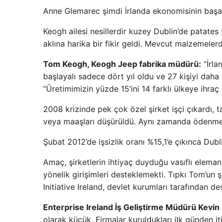
Anne Glemarec şimdi İrlanda ekonomisinin başarısı
Keogh ailesi nesillerdir kuzey Dublin’de patates 
aklına harika bir fikir geldi. Mevcut malzemelerd
Tom Keogh, Keogh Jeep fabrika müdürü:
”İrla
başlayalı sadece dört yıl oldu ve 27 kişiyi daha 
“Üretimimizin yüzde 15’ini 14 farklı ülkeye ihraç
2008 krizinde pek çok özel şirket işçi çıkardı, t
veya maaşları düşürüldü. Aynı zamanda ödenmesi 
Şubat 2012’de işsizlik oranı %15,1’e çıkınca Du
Amaç, şirketlerin ihtiyaç duyduğu vasıflı elemanl
yönelik girişimleri desteklemekti. Tıpkı Tom’un ş
Initiative Ireland, devlet kurumları tarafından d
Enterprise Ireland İş Geliştirme Müdürü Kevin
olarak küçük. Firmalar kuruldukları ilk günden it