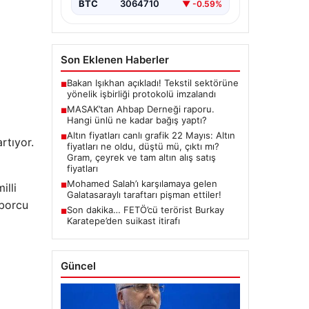
BTC
3064710
▼ -0.59%
Son Eklenen Haberler
Bakan Işıkhan açıkladı! Tekstil sektörüne
■
yönelik işbirliği protokolü imzalandı
MASAK’tan Ahbap Derneği raporu.
■
Hangi ünlü ne kadar bağış yaptı?
Altın fiyatları canlı grafik 22 Mayıs: Altın
■
rtıyor.
fiyatları ne oldu, düştü mü, çıktı mı?
Gram, çeyrek ve tam altın alış satış
fiyatları
Mohamed Salah’ı karşılamaya gelen
illi
■
Galatasaraylı taraftarı pişman ettiler!
 borcu
Son dakika… FETÖ’cü terörist Burkay
■
Karatepe’den suikast itirafı
Güncel