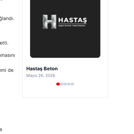
ğlandı.
tti.
nmasını
Prenses Night Club
temi de
Nisan 29, 2026
a