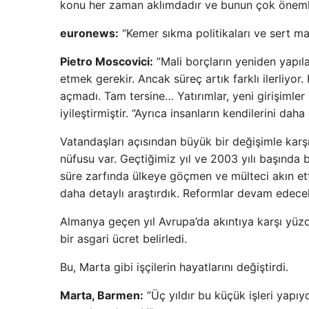
konu her zaman aklımdadır ve bunun çok önem
euronews:
“Kemer sıkma politikaları ve sert mal
Pietro Moscovici:
”Mali borçların yeniden yapıl
etmek gerekir. Ancak süreç artık farklı ilerliyo
açmadı. Tam tersine… Yatırımlar, yeni girişimler 
iyileştirmiştir. “Ayrıca insanların kendilerini dah
Vatandaşları açısından büyük bir değişimle karşı
nüfusu var. Geçtiğimiz yıl ve 2003 yılı başında
süre zarfında ülkeye göçmen ve mülteci akın ett
daha detaylı araştırdık. Reformlar devam edece
Almanya geçen yıl Avrupa’da akıntıya karşı yüzd
bir asgari ücret belirledi.
Bu, Marta gibi işçilerin hayatlarını değiştirdi.
Marta, Barmen:
”Üç yıldır bu küçük işleri yap