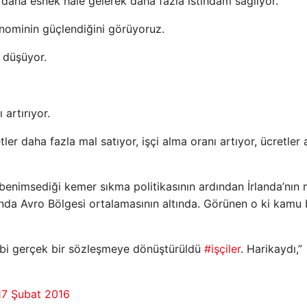
 daha esnek hale gelerek daha fazla istihdam sağlıyor.
onominin güçlendiğini görüyoruz.
a düşüyor.
 artırıyor.
r daha fazla mal satıyor, işçi alma oranı artıyor, ücretler a
 benimsediği kemer sıkma politikasının ardından İrlanda’nın m
Şu anda Avro Bölgesi ortalamasının altında. Görünen o ki kamu
bi gerçek bir sözleşmeye dönüştürüldü
#işçiler
. Harikaydı,”
17 Şubat 2016