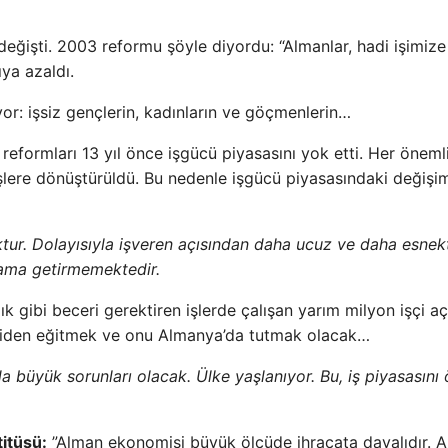
eğişti. 2003 reformu şöyle diyordu: “Almanlar, hadi işimize
ıya azaldı.
or: işsiz gençlerin, kadınların ve göçmenlerin…
reformları 13 yıl önce işgücü piyasasını yok etti. Her öneml
şlere dönüştürüldü. Bu nedenle işgücü piyasasındaki değişi
oktur. Dolayısıyla işveren açısından daha ucuz ve daha esnekt
lama getirmemektedir.
ık gibi beceri gerektiren işlerde çalışan yarım milyon işçi aç
yeniden eğitmek ve onu Almanya’da tutmak olacak…
büyük sorunları olacak. Ülke yaşlanıyor. Bu, iş piyasasını
itüsü:
”Alman ekonomisi büyük ölçüde ihracata dayalıdır. 