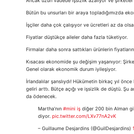
Ancak uzun vadede işsizlik azalıyor ve şirketler
Bütün bu unsurları bir araya topladığımızda ek
İşçiler daha çok çalışıyor ve ücretleri az da ols
Fiyatlar düştükçe aileler daha fazla tüketiyor.
Firmalar daha sonra sattıkları ürünlerin fiyatlarını
Kısacası ekonomide şu değişim yaşanıyor: Şirketle
Genel olarak ekonomik durum iyileşiyor.
İrlandalılar şanslıydı! Hükümetin birkaç yıl önce
geliri arttı. Bütçe açığı ve işsizlik de düştü. 
da ödenecek.
Martha’nın
#mini iş
diğer 200 bin Alman gi
diyor.
pic.twitter.com/LXv77nA2vK
– Guillaume Desjardins (@GuilDesjardins)