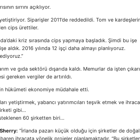
nın sırrını açıklıyor.
yetiştiriyor. Siparişler 2011’de reddedildi. Tom ve kardeşleri
en cips ürettiler.
nda’daki kriz sırasında cips yapmaya başladık. Şimdi bu işe
işe aldık. 2016 yılında 12 işçi daha almayı planlıyoruz.
 ediyoruz.”
arım ve gıda sektörü dışarıda kaldı. Memurlar da işten çıkarı
gereken vergiler de artırıldı.
blin hükümeti ekonomiye müdahale etti.
arı yetiştirmek, yabancı yatırımcıları teşvik etmek ve ihrac
irketi gibi…
esteklenen 60 şirketten biri…
 Sherry:
”İrlanda pazarı küçük olduğu için şirketler de doğal
ibaren ihracata yönelik projeler planlamaktadır. “Bu şirketle