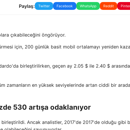
Paylaş:
Twitter
Facebook
WhatsApp
Reddit
Pinte
lara çıkabileceğini öngörüyor.
dürmesi için, 200 günlük basit mobil ortalamayı yeniden ka
dardo'da birleştirilirken, geçen ay 2.05 $ ile 2.40 $ arasınd
tüm zamanların en yüksek seviyelerinde artan ciddi bir arad
yüzde 530 artışa odaklanıyor
birleştirildi. Ancak analistler, 2017'de 2017'de olduğu gibi b
 olabileceğini savunuyorlar.