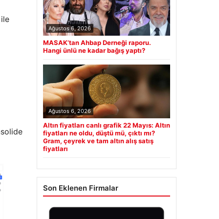
ile
Ağustos 6, 2026
MASAK’tan Ahbap Derneği raporu.
Hangi ünlü ne kadar bağış yaptı?
Ağustos 6, 2026
Altın fiyatları canlı grafik 22 Mayıs: Altın
nsolide
fiyatları ne oldu, düştü mü, çıktı mı?
Gram, çeyrek ve tam altın alış satış
fiyatları
Son Eklenen Firmalar