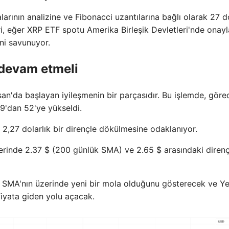
lgalarının analizine ve Fibonacci uzantılarına bağlı olarak 27 d
ri, eğer XRP ETF spotu Amerika Birleşik Devletleri'nde onayl
ini savunuyor.
 devam etmeli
n'da başlayan iyileşmenin bir parçasıdır. Bu işlemde, görec
29'dan 52'ye yükseldi.
2,27 dolarlık bir dirençle dökülmesine odaklanıyor.
elerinde 2.37 $ (200 günlük SMA) ve 2.65 $ arasındaki direnç
 SMA'nın üzerinde yeni bir mola olduğunu gösterecek ve Ye
 fiyata giden yolu açacak.