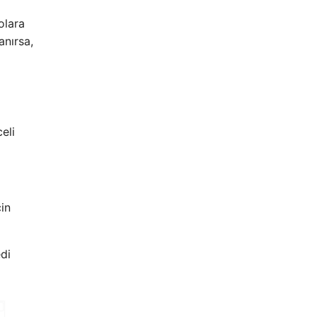
olara
anırsa,
eli
in
di