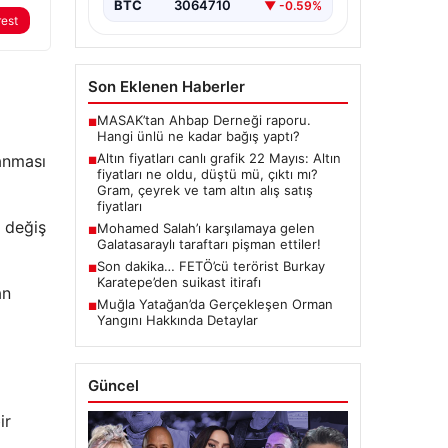
butlan kararı…
BTC
3064710
▼ -0.59%
rest
Son Eklenen Haberler
MASAK’tan Ahbap Derneği raporu.
■
Hangi ünlü ne kadar bağış yaptı?
Altın fiyatları canlı grafik 22 Mayıs: Altın
zanması
■
fiyatları ne oldu, düştü mü, çıktı mı?
Gram, çeyrek ve tam altın alış satış
fiyatları
a değiş
Mohamed Salah’ı karşılamaya gelen
■
Galatasaraylı taraftarı pişman ettiler!
Son dakika… FETÖ’cü terörist Burkay
■
Karatepe’den suikast itirafı
an
Muğla Yatağan’da Gerçekleşen Orman
■
Yangını Hakkında Detaylar
Güncel
ir