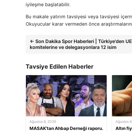
iyileşme başlatabilir.
Bu makale yatırım tavsiyesi veya tavsiyesi içerme
Okuyucular karar vermeden önce araştırmalarını
← Son Dakika Spor Haberleri | Türkiye'den U
komitelerine ve delegasyonlara 12 isim
Tavsiye Edilen Haberler
Ağustos 6, 2026
Ağustos 6
MASAK’tan Ahbap Derneği raporu.
Altın fi