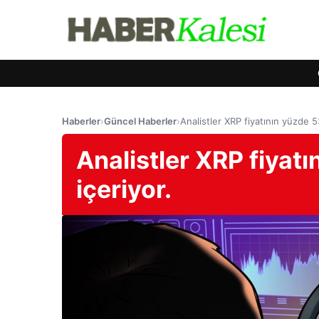
Haberler
›
Güncel Haberler
›
Analistler XRP fiyatının yüzde 53
Analistler XRP fiyatı
içeriyor.