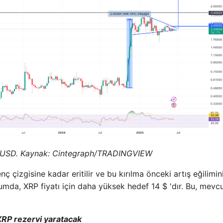
P/USD. Kaynak: Cintegraph/
TRADINGVIEW
ç çizgisine kadar eritilir ve bu kırılma önceki artış eğilimin
rumda, XRP fiyatı için daha yüksek hedef 14 $ 'dır. Bu, mevc
 XRP rezervi yaratacak