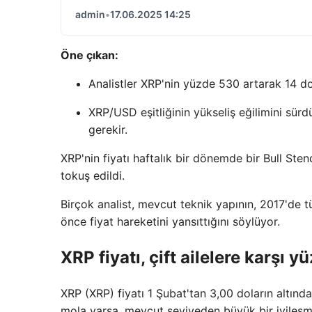
admin
•
17.06.2025 14:25
Öne çıkan:
Analistler XRP'nin yüzde 530 artarak 14 do
XRP/USD eşitliğinin yükseliş eğilimini sür
gerekir.
XRP'nin fiyatı haftalık bir dönemde bir Bull Sten
tokuş edildi.
Birçok analist, mevcut teknik yapının, 2017'de 
önce fiyat hareketini yansıttığını söylüyor.
XRP fiyatı, çift ailelere karşı 
XRP (XRP) fiyatı 1 Şubat'tan 3,00 doların altında 
mola varsa, mevcut seviyeden büyük bir iyileşme