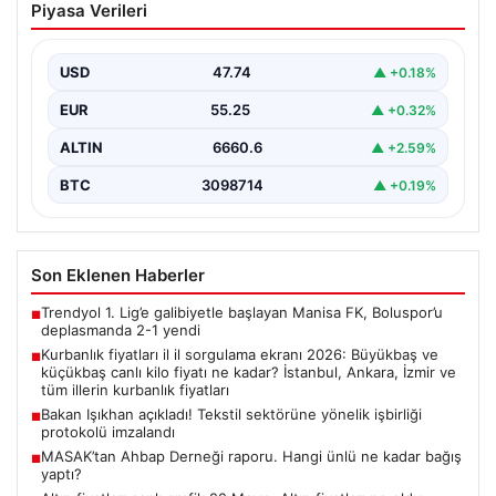
Piyasa Verileri
2026: Büyükbaş ve küçükbaş canlı kilo
fiyatı ne kadar? İstanbul, Ankara, İzmir
ve tüm illerin kurbanlık fiyatları
USD
47.74
▲ +0.18%
EUR
55.25
▲ +0.32%
ALTIN
6660.6
▲ +2.59%
BTC
3098714
▲ +0.19%
Son Eklenen Haberler
Trendyol 1. Lig’e galibiyetle başlayan Manisa FK, Boluspor’u
■
deplasmanda 2-1 yendi
Kurbanlık fiyatları il il sorgulama ekranı 2026: Büyükbaş ve
■
küçükbaş canlı kilo fiyatı ne kadar? İstanbul, Ankara, İzmir ve
tüm illerin kurbanlık fiyatları
Bakan Işıkhan açıkladı! Tekstil sektörüne yönelik işbirliği
■
protokolü imzalandı
MASAK’tan Ahbap Derneği raporu. Hangi ünlü ne kadar bağış
■
yaptı?