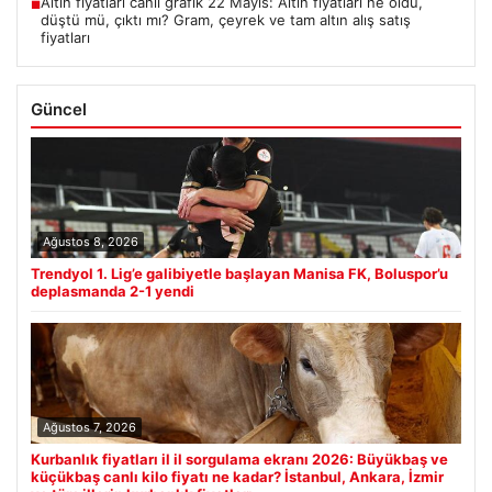
Altın fiyatları canlı grafik 22 Mayıs: Altın fiyatları ne oldu,
■
düştü mü, çıktı mı? Gram, çeyrek ve tam altın alış satış
fiyatları
Güncel
Ağustos 8, 2026
Trendyol 1. Lig’e galibiyetle başlayan Manisa FK, Boluspor’u
deplasmanda 2-1 yendi
Ağustos 7, 2026
Kurbanlık fiyatları il il sorgulama ekranı 2026: Büyükbaş ve
küçükbaş canlı kilo fiyatı ne kadar? İstanbul, Ankara, İzmir