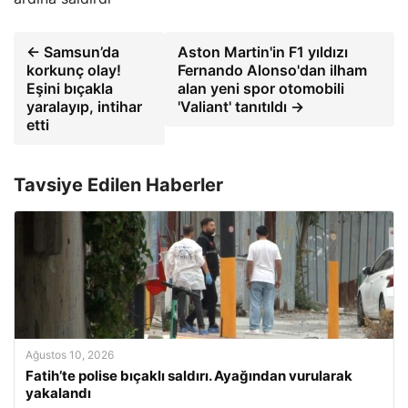
← Samsun’da
Aston Martin'in F1 yıldızı
korkunç olay!
Fernando Alonso'dan ilham
Eşini bıçakla
alan yeni spor otomobili
yaralayıp, intihar
'Valiant' tanıtıldı →
etti
Tavsiye Edilen Haberler
Ağustos 10, 2026
Fatih’te polise bıçaklı saldırı. Ayağından vurularak
yakalandı