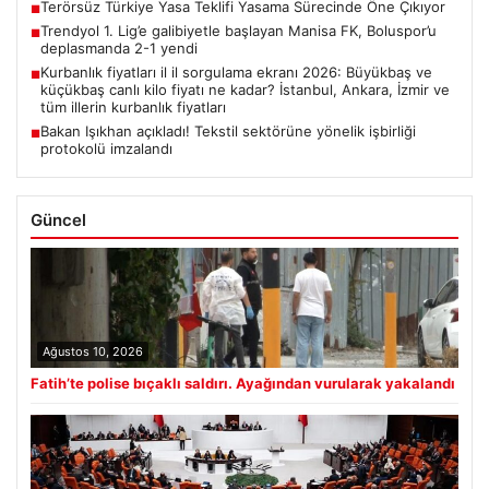
Terörsüz Türkiye Yasa Teklifi Yasama Sürecinde Öne Çıkıyor
■
Trendyol 1. Lig’e galibiyetle başlayan Manisa FK, Boluspor’u
■
deplasmanda 2-1 yendi
Kurbanlık fiyatları il il sorgulama ekranı 2026: Büyükbaş ve
■
küçükbaş canlı kilo fiyatı ne kadar? İstanbul, Ankara, İzmir ve
tüm illerin kurbanlık fiyatları
Bakan Işıkhan açıkladı! Tekstil sektörüne yönelik işbirliği
■
protokolü imzalandı
Güncel
Ağustos 10, 2026
Fatih’te polise bıçaklı saldırı. Ayağından vurularak yakalandı