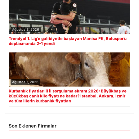
Ağustos 8, 2026
Trendyol 1. Lig’e galibiyetle başlayan Manisa FK, Boluspor’u
deplasmanda 2-1 yendi
Ağustos 7, 2026
Kurbanlık fiyatları il il sorgulama ekranı 2026: Büyükbaş ve
küçükbaş canlı kilo fiyatı ne kadar? İstanbul, Ankara, İzmir
ve tüm illerin kurbanlık fiyatları
Son Eklenen Firmalar