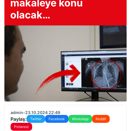
makaleye konu
olacak…
admin
•
23.10.2024 22:49
Paylaş:
Twitter
Facebook
WhatsApp
Reddit
Pinterest