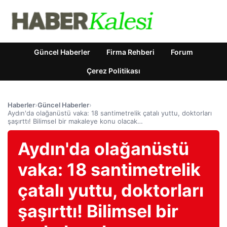
Güncel Haberler
Firma Rehberi
Forum
Çerez Politikası
Haberler
›
Güncel Haberler
›
Aydın'da olağanüstü vaka: 18 santimetrelik çatalı yuttu, doktorları
şaşırttı! Bilimsel bir makaleye konu olacak…
Aydın'da olağanüstü
vaka: 18 santimetrelik
çatalı yuttu, doktorları
şaşırttı! Bilimsel bir