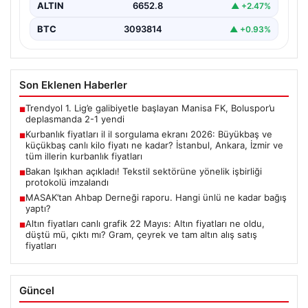
ALTIN
6652.8
▲ +2.47%
BTC
3093814
▲ +0.93%
Son Eklenen Haberler
Trendyol 1. Lig’e galibiyetle başlayan Manisa FK, Boluspor’u
■
deplasmanda 2-1 yendi
Kurbanlık fiyatları il il sorgulama ekranı 2026: Büyükbaş ve
■
küçükbaş canlı kilo fiyatı ne kadar? İstanbul, Ankara, İzmir ve
tüm illerin kurbanlık fiyatları
Bakan Işıkhan açıkladı! Tekstil sektörüne yönelik işbirliği
■
protokolü imzalandı
MASAK’tan Ahbap Derneği raporu. Hangi ünlü ne kadar bağış
■
yaptı?
Altın fiyatları canlı grafik 22 Mayıs: Altın fiyatları ne oldu,
■
düştü mü, çıktı mı? Gram, çeyrek ve tam altın alış satış
fiyatları
Güncel