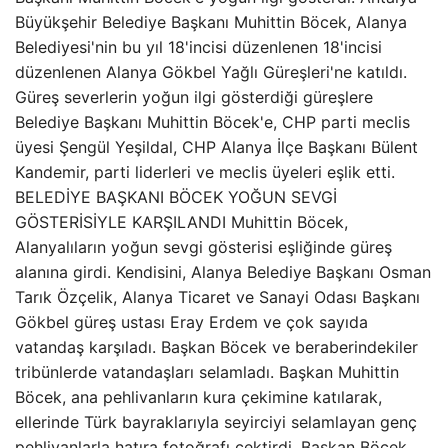
Büyükşehir Belediye Başkanı Muhittin Böcek, Alanya
Belediyesi'nin bu yıl 18'incisi düzenlenen 18'incisi
düzenlenen Alanya Gökbel Yağlı Güreşleri'ne katıldı.
Güreş severlerin yoğun ilgi gösterdiği güreşlere
Belediye Başkanı Muhittin Böcek'e, CHP parti meclis
üyesi Şengül Yeşildal, CHP Alanya İlçe Başkanı Bülent
Kandemir, parti liderleri ve meclis üyeleri eşlik etti.
BELEDİYE BAŞKANI BÖCEK YOĞUN SEVGİ
GÖSTERİSİYLE KARŞILANDI Muhittin Böcek,
Alanyalıların yoğun sevgi gösterisi eşliğinde güreş
alanına girdi. Kendisini, Alanya Belediye Başkanı Osman
Tarık Özçelik, Alanya Ticaret ve Sanayi Odası Başkanı
Gökbel güreş ustası Eray Erdem ve çok sayıda
vatandaş karşıladı. Başkan Böcek ve beraberindekiler
tribünlerde vatandaşları selamladı. Başkan Muhittin
Böcek, ana pehlivanların kura çekimine katılarak,
ellerinde Türk bayraklarıyla seyirciyi selamlayan genç
pehlivanlarla hatıra fotoğrafı çektirdi. Başkan Böcek,