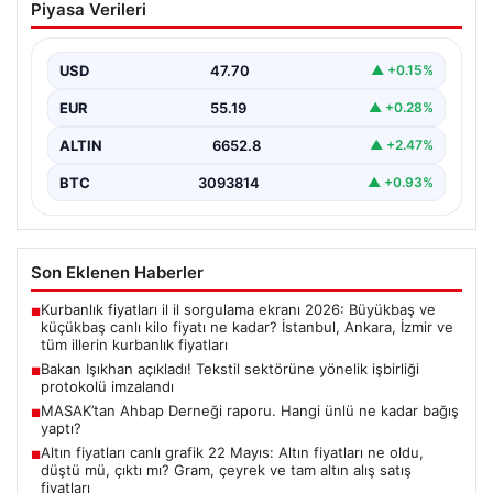
Piyasa Verileri
sektörüne yönelik işbirliği protokolü
imzalandı
USD
47.70
▲ +0.15%
Bakanlıktan yapılan açıklamaya göre, imza törenine
Çalışma ve Sosyal Güvenlik Bakanı Vedat Işıkhan ile…
EUR
55.19
▲ +0.28%
ALTIN
6652.8
▲ +2.47%
BTC
3093814
▲ +0.93%
Son Eklenen Haberler
Kurbanlık fiyatları il il sorgulama ekranı 2026: Büyükbaş ve
■
küçükbaş canlı kilo fiyatı ne kadar? İstanbul, Ankara, İzmir ve
tüm illerin kurbanlık fiyatları
Bakan Işıkhan açıkladı! Tekstil sektörüne yönelik işbirliği
■
protokolü imzalandı
MASAK’tan Ahbap Derneği raporu. Hangi ünlü ne kadar bağış
■
yaptı?
Altın fiyatları canlı grafik 22 Mayıs: Altın fiyatları ne oldu,
■
düştü mü, çıktı mı? Gram, çeyrek ve tam altın alış satış
fiyatları