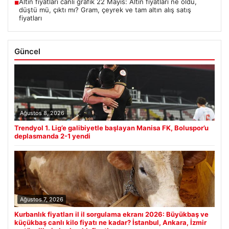
Altın fiyatları canlı grafik 22 Mayıs: Altın fiyatları ne oldu,
■
düştü mü, çıktı mı? Gram, çeyrek ve tam altın alış satış
fiyatları
Güncel
Ağustos 8, 2026
Trendyol 1. Lig’e galibiyetle başlayan Manisa FK, Boluspor’u
deplasmanda 2-1 yendi
Ağustos 7, 2026
Kurbanlık fiyatları il il sorgulama ekranı 2026: Büyükbaş ve
küçükbaş canlı kilo fiyatı ne kadar? İstanbul, Ankara, İzmir