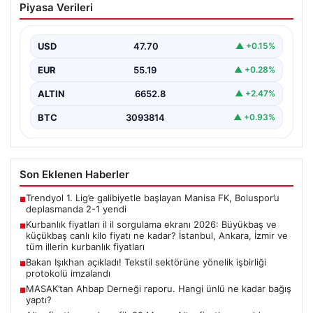
Piyasa Verileri
2026: Büyükbaş ve küçükbaş canlı kilo
fiyatı ne kadar? İstanbul, Ankara, İzmir
ve tüm illerin kurbanlık fiyatları
USD
47.70
▲ +0.15%
EUR
55.19
▲ +0.28%
ALTIN
6652.8
▲ +2.47%
BTC
3093814
▲ +0.93%
Son Eklenen Haberler
Trendyol 1. Lig’e galibiyetle başlayan Manisa FK, Boluspor’u
■
deplasmanda 2-1 yendi
Kurbanlık fiyatları il il sorgulama ekranı 2026: Büyükbaş ve
■
küçükbaş canlı kilo fiyatı ne kadar? İstanbul, Ankara, İzmir ve
tüm illerin kurbanlık fiyatları
Bakan Işıkhan açıkladı! Tekstil sektörüne yönelik işbirliği
■
protokolü imzalandı
MASAK’tan Ahbap Derneği raporu. Hangi ünlü ne kadar bağış
■
yaptı?