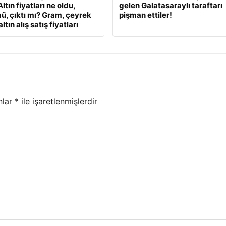
ltın fiyatları ne oldu,
gelen Galatasaraylı taraftarı
ü, çıktı mı? Gram, çeyrek
pişman ettiler!
ltın alış satış fiyatları
nlar
*
ile işaretlenmişlerdir