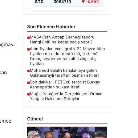
butlan kararı…
BTC
3064710
▼ -0.59%
Son Eklenen Haberler
MASAK’tan Ahbap Derneği raporu.
■
Hangi ünlü ne kadar bağış yaptı?
 açmayı
Altın fiyatları canlı grafik 22 Mayıs: Altın
■
fiyatları ne oldu, düştü mü, çıktı mı?
Gram, çeyrek ve tam altın alış satış
fiyatları
Mohamed Salah’ı karşılamaya gelen
■
kan
Galatasaraylı taraftarı pişman ettiler!
Son dakika… FETÖ’cü terörist Burkay
■
Karatepe’den suikast itirafı
Muğla Yatağan’da Gerçekleşen Orman
■
Yangını Hakkında Detaylar
Güncel
lemez