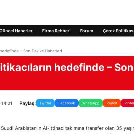
Güncel Haberler
Firma Rehberi
Forum
Çerez Politikas
 hedefinde – Son Dakika Haberleri
tikacıların hedefinde – Son
Paylaş:
 14:01
Twitter
Facebook
WhatsApp
Reddit
Pinte
Suudi Arabistan’ın Al-Ittihad takımına transfer olan 35 yaşı