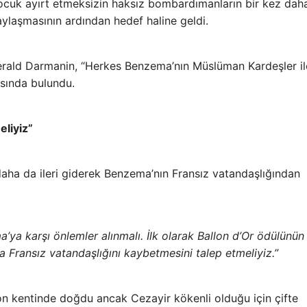
ocuk ayırt etmeksizin haksız bombardımanların bir kez dah
paylaşmasının ardından hedef haline geldi.
Gerald Darmanin, “Herkes Benzema’nın Müslüman Kardeşler il
asında bulundu.
eliyiz”
ha da ileri giderek Benzema’nın Fransız vatandaşlığından
a’ya karşı önlemler alınmalı. İlk olarak Ballon d’Or ödülünün
da Fransız vatandaşlığını kaybetmesini talep etmeliyiz.”
yon kentinde doğdu ancak Cezayir kökenli olduğu için çifte