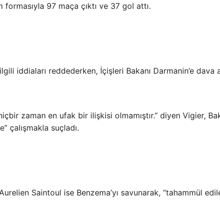
m formasıyla 97 maça çıktı ve 37 gol attı.
gili iddiaları reddederken, İçişleri Bakanı Darmanin’e dava
bir zaman en ufak bir ilişkisi olmamıştır.” diyen Vigier, Ba
” çalışmakla suçladı.
i Aurelien Saintoul ise Benzema’yı savunarak, “tahammül edi