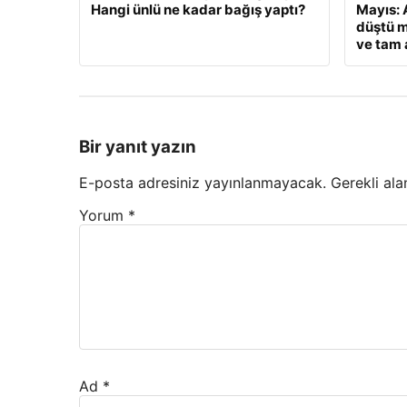
Hangi ünlü ne kadar bağış yaptı?
Mayıs: A
düştü m
ve tam a
Bir yanıt yazın
E-posta adresiniz yayınlanmayacak.
Gerekli ala
Yorum
*
Ad
*