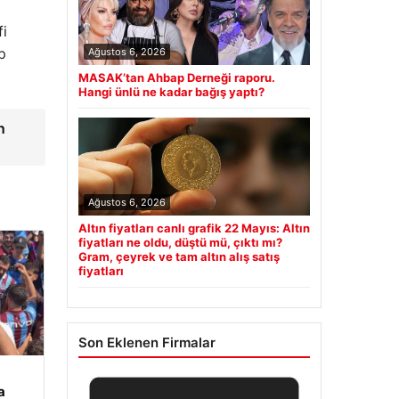
fi
p
Ağustos 6, 2026
MASAK’tan Ahbap Derneği raporu.
Hangi ünlü ne kadar bağış yaptı?
n
Ağustos 6, 2026
Altın fiyatları canlı grafik 22 Mayıs: Altın
fiyatları ne oldu, düştü mü, çıktı mı?
Gram, çeyrek ve tam altın alış satış
fiyatları
Son Eklenen Firmalar
a