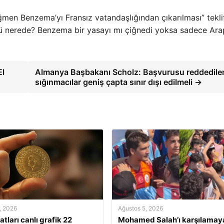
men Benzema’yı Fransız vatandaşlığından çıkarılması” tekli
ğü nerede? Benzema bir yasayı mı çiğnedi yoksa sadece Ara
El
Almanya Başbakanı Scholz: Başvurusu reddedile
sığınmacılar geniş çapta sınır dışı edilmeli →
, 2026
Ağustos 5, 2026
yatları canlı grafik 22
Mohamed Salah’ı karşılamay