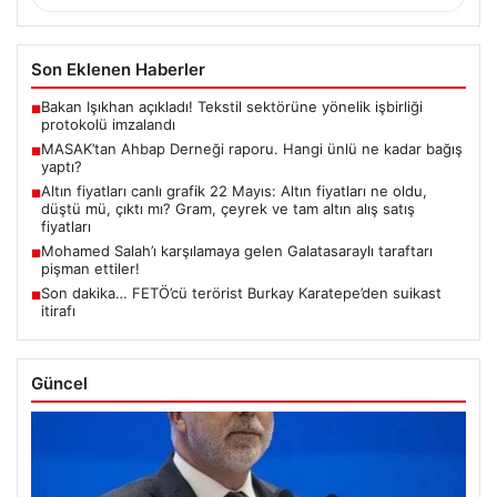
Son Eklenen Haberler
Bakan Işıkhan açıkladı! Tekstil sektörüne yönelik işbirliği
■
protokolü imzalandı
MASAK’tan Ahbap Derneği raporu. Hangi ünlü ne kadar bağış
■
yaptı?
Altın fiyatları canlı grafik 22 Mayıs: Altın fiyatları ne oldu,
■
düştü mü, çıktı mı? Gram, çeyrek ve tam altın alış satış
fiyatları
Mohamed Salah’ı karşılamaya gelen Galatasaraylı taraftarı
■
pişman ettiler!
Son dakika… FETÖ’cü terörist Burkay Karatepe’den suikast
■
itirafı
Güncel