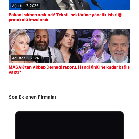
Ağustos 7, 2026
Bakan Işıkhan açıkladı! Tekstil sektörüne yönelik işbirliği
protokolü imzalandı
Ağustos 6, 2026
MASAK’tan Ahbap Derneği raporu. Hangi ünlü ne kadar bağış
yaptı?
Son Eklenen Firmalar