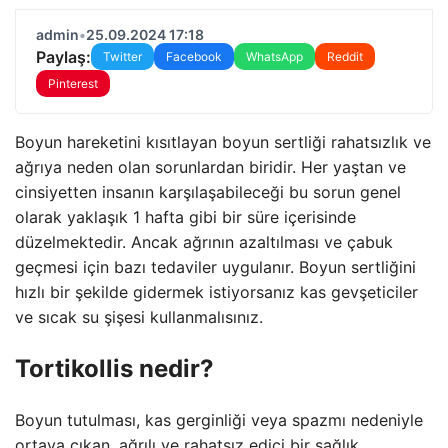
admin
•
25.09.2024 17:18
Paylaş:
Twitter
Facebook
WhatsApp
Reddit
Pinterest
Boyun hareketini kısıtlayan boyun sertliği rahatsızlık ve
ağrıya neden olan sorunlardan biridir. Her yaştan ve
cinsiyetten insanın karşılaşabileceği bu sorun genel
olarak yaklaşık 1 hafta gibi bir süre içerisinde
düzelmektedir. Ancak ağrının azaltılması ve çabuk
geçmesi için bazı tedaviler uygulanır. Boyun sertliğini
hızlı bir şekilde gidermek istiyorsanız kas gevşeticiler
ve sıcak su şişesi kullanmalısınız.
Tortikollis nedir?
Boyun tutulması, kas gerginliği veya spazmı nedeniyle
ortaya çıkan, ağrılı ve rahatsız edici bir sağlık