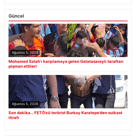
Güncel
Ağustos 5, 2026
Mohamed Salah’ı karşılamaya gelen Galatasaraylı taraftarı
pişman ettiler!
Ağustos 5, 2026
Son dakika… FETÖ’cü terörist Burkay Karatepe’den suikast
itirafı