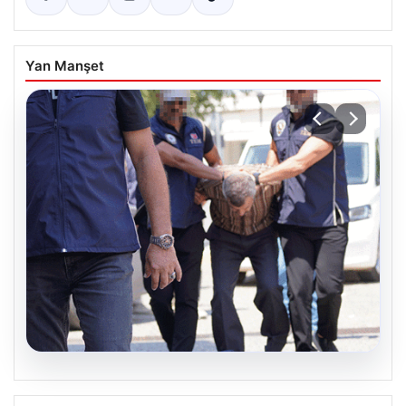
Yan Manşet
05.08.2026
Son dakika… FETÖ’cü terörist Burkay