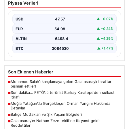
Piyasa Verileri
Karatepe’den suikast itirafı
Muğla Cumhuriyet Başsavcılığı koordinesinde
Afyonkarahisar, Eskişehir ve Muğla emniyet
USD
47.57
▲ +0.07%
müdürlüklerince yürütülen ortak çalışma sonucu…
EUR
54.98
▲ +0.24%
ALTIN
6498.4
▲ +4.29%
BTC
3084530
▲ +1.47%
Son Eklenen Haberler
Mohamed Salah’ı karşılamaya gelen Galatasaraylı taraftarı
■
pişman ettiler!
Son dakika… FETÖ’cü terörist Burkay Karatepe’den suikast
■
itirafı
Muğla Yatağan’da Gerçekleşen Orman Yangını Hakkında
■
Detaylar
Bahçe Mutfakları ve Şık Yaşam Bölgeleri
■
Galatasaray’ın Nathan Zeze teklifine ilk yanıt geldi:
■
Reddettiler