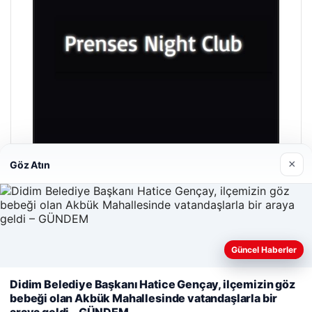
×
Göz Atın
Prenses Night Club
Nisan 29, 2026
Güncel Haberler
Web sitemizi nasıl kullandığınızı daha iyi anlayabilmek,
Didim Belediye Başkanı Hatice Gençay, ilçemizin göz
deneyiminizi kişiselleştirmek ve geliştirmek amacıyla çerezler
bebeği olan Akbük Mahallesinde vatandaşlarla bir
kullanıyoruz.
Çerez Politikamız