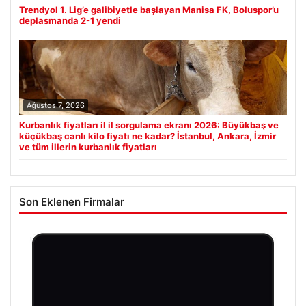
Trendyol 1. Lig’e galibiyetle başlayan Manisa FK, Boluspor’u
deplasmanda 2-1 yendi
Ağustos 7, 2026
Kurbanlık fiyatları il il sorgulama ekranı 2026: Büyükbaş ve
küçükbaş canlı kilo fiyatı ne kadar? İstanbul, Ankara, İzmir
ve tüm illerin kurbanlık fiyatları
Son Eklenen Firmalar