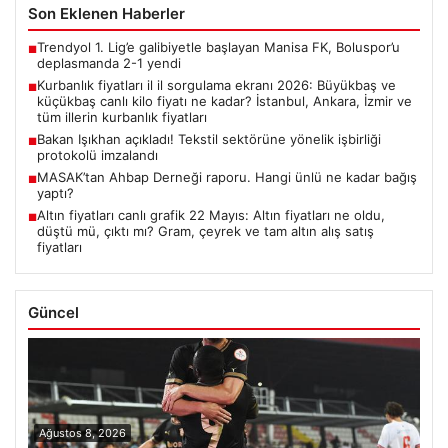
Son Eklenen Haberler
Trendyol 1. Lig’e galibiyetle başlayan Manisa FK, Boluspor’u
■
deplasmanda 2-1 yendi
Kurbanlık fiyatları il il sorgulama ekranı 2026: Büyükbaş ve
■
küçükbaş canlı kilo fiyatı ne kadar? İstanbul, Ankara, İzmir ve
tüm illerin kurbanlık fiyatları
Bakan Işıkhan açıkladı! Tekstil sektörüne yönelik işbirliği
■
protokolü imzalandı
MASAK’tan Ahbap Derneği raporu. Hangi ünlü ne kadar bağış
■
yaptı?
Altın fiyatları canlı grafik 22 Mayıs: Altın fiyatları ne oldu,
■
düştü mü, çıktı mı? Gram, çeyrek ve tam altın alış satış
fiyatları
Güncel
Ağustos 8, 2026