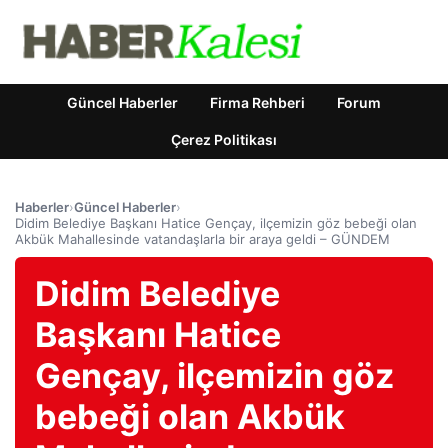
Güncel Haberler
Firma Rehberi
Forum
Çerez Politikası
Haberler
›
Güncel Haberler
›
Didim Belediye Başkanı Hatice Gençay, ilçemizin göz bebeği olan
Akbük Mahallesinde vatandaşlarla bir araya geldi – GÜNDEM
Didim Belediye
Başkanı Hatice
Gençay, ilçemizin göz
bebeği olan Akbük