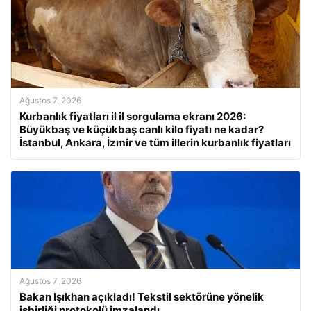
Ağustos 7, 2026
Kurbanlık fiyatları il il sorgulama ekranı 2026:
Büyükbaş ve küçükbaş canlı kilo fiyatı ne kadar?
İstanbul, Ankara, İzmir ve tüm illerin kurbanlık fiyatları
Ağustos 7, 2026
Bakan Işıkhan açıkladı! Tekstil sektörüne yönelik
işbirliği protokolü imzalandı