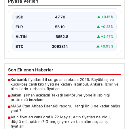
İstanbul…
EUR
55.19
▲ +0.28%
ALTIN
6652.8
▲ +2.47%
BTC
3093814
▲ +0.93%
Son Eklenen Haberler
Kurbanlık fiyatları il il sorgulama ekranı 2026: Büyükbaş ve
■
küçükbaş canlı kilo fiyatı ne kadar? İstanbul, Ankara, İzmir ve
tüm illerin kurbanlık fiyatları
Bakan Işıkhan açıkladı! Tekstil sektörüne yönelik işbirliği
■
protokolü imzalandı
MASAK’tan Ahbap Derneği raporu. Hangi ünlü ne kadar bağış
■
yaptı?
Altın fiyatları canlı grafik 22 Mayıs: Altın fiyatları ne oldu,
■
düştü mü, çıktı mı? Gram, çeyrek ve tam altın alış satış
fiyatları
Mohamed Salah’ı karşılamaya gelen Galatasaraylı taraftarı
■
pişman ettiler!