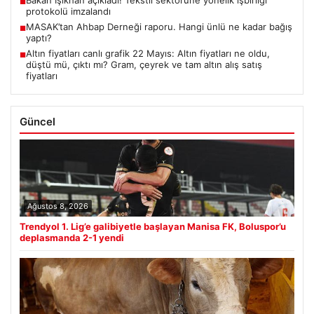
■
protokolü imzalandı
MASAK’tan Ahbap Derneği raporu. Hangi ünlü ne kadar bağış
■
yaptı?
Altın fiyatları canlı grafik 22 Mayıs: Altın fiyatları ne oldu,
■
düştü mü, çıktı mı? Gram, çeyrek ve tam altın alış satış
fiyatları
Güncel
Ağustos 8, 2026
Trendyol 1. Lig’e galibiyetle başlayan Manisa FK, Boluspor’u
deplasmanda 2-1 yendi