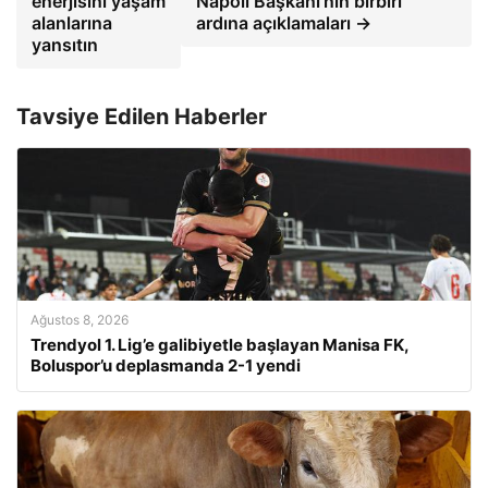
enerjisini yaşam
Napoli Başkanı'nın birbiri
alanlarına
ardına açıklamaları →
yansıtın
Tavsiye Edilen Haberler
Ağustos 8, 2026
Trendyol 1. Lig’e galibiyetle başlayan Manisa FK,
Boluspor’u deplasmanda 2-1 yendi