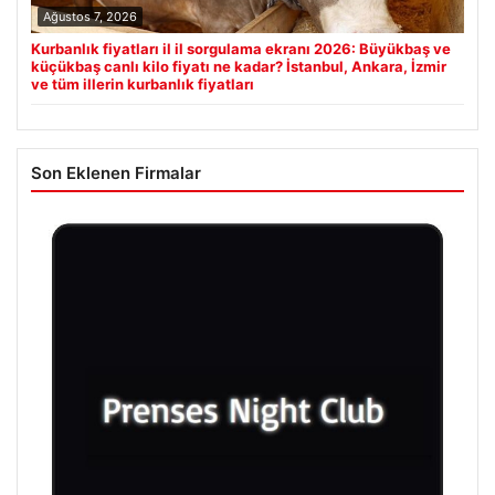
Ağustos 7, 2026
Kurbanlık fiyatları il il sorgulama ekranı 2026: Büyükbaş ve
küçükbaş canlı kilo fiyatı ne kadar? İstanbul, Ankara, İzmir
ve tüm illerin kurbanlık fiyatları
Son Eklenen Firmalar