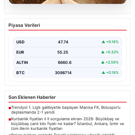
07.08.2026
Kurbanlık fiyatları il il sorgulama ekranı
Piyasa Verileri
2026: Büyükbaş ve küçükbaş canlı kilo
fiyatı ne kadar? İstanbul, Ankara, İzmir
ve tüm illerin kurbanlık fiyatları
USD
47.74
▲ +0.18%
EUR
55.25
▲ +0.32%
ALTIN
6660.6
▲ +2.59%
BTC
3098714
▲ +0.19%
Son Eklenen Haberler
Trendyol 1. Lig’e galibiyetle başlayan Manisa FK, Boluspor’u
■
deplasmanda 2-1 yendi
Kurbanlık fiyatları il il sorgulama ekranı 2026: Büyükbaş ve
■
küçükbaş canlı kilo fiyatı ne kadar? İstanbul, Ankara, İzmir ve
tüm illerin kurbanlık fiyatları
Bakan Işıkhan açıkladı! Tekstil sektörüne yönelik işbirliği