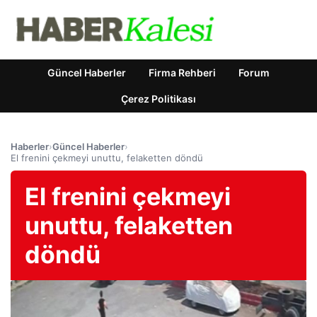
Güncel Haberler
Firma Rehberi
Forum
Çerez Politikası
Haberler
›
Güncel Haberler
›
El frenini çekmeyi unuttu, felaketten döndü
El frenini çekmeyi
unuttu, felaketten
döndü