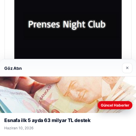
×
Göz Atın
Prenses Night Club
Nisan 29, 2026
Web sitemizi nasıl kullandığınızı daha iyi anlayabilmek,
Güncel Haberler
deneyiminizi kişiselleştirmek ve geliştirmek amacıyla çerezler
kullanıyoruz.
Çerez Politikamız
Esnafa ilk 5 ayda 63 milyar TL destek
Reddet
Kabul Et
Haziran 10, 2026