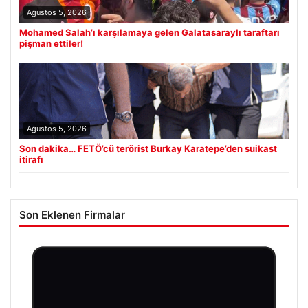
Ağustos 5, 2026
Mohamed Salah’ı karşılamaya gelen Galatasaraylı taraftarı
pişman ettiler!
Ağustos 5, 2026
Son dakika… FETÖ’cü terörist Burkay Karatepe’den suikast
itirafı
Son Eklenen Firmalar