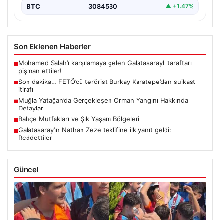
BTC
3084530
▲ +1.47%
Son Eklenen Haberler
Mohamed Salah’ı karşılamaya gelen Galatasaraylı taraftarı
■
pişman ettiler!
Son dakika… FETÖ’cü terörist Burkay Karatepe’den suikast
■
itirafı
Muğla Yatağan’da Gerçekleşen Orman Yangını Hakkında
■
Detaylar
Bahçe Mutfakları ve Şık Yaşam Bölgeleri
■
Galatasaray’ın Nathan Zeze teklifine ilk yanıt geldi:
■
Reddettiler
Güncel