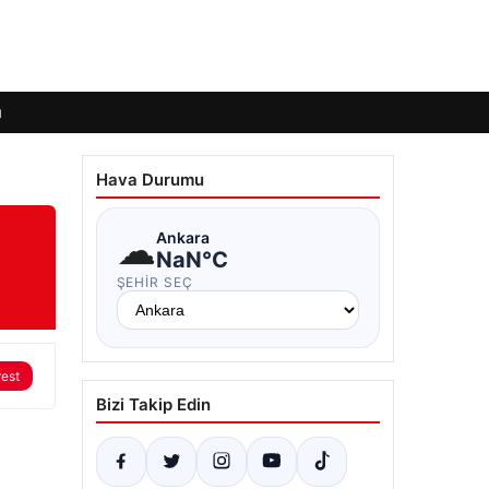
ı
Hava Durumu
☁
Ankara
NaN°C
ŞEHIR SEÇ
rest
Bizi Takip Edin