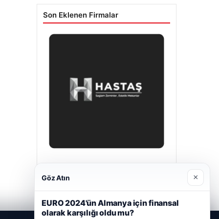
Son Eklenen Firmalar
Hastaş Beton
×
Mayıs 26, 2026
Göz Atın
EURO 2024'ün Almanya için finansal
olarak karşılığı oldu mu?