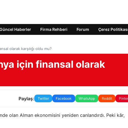
Güncel Haberler
Firma Rehberi
Forum
Çerez Politikas
sal olarak karşılığı oldu mu?
a için finansal olarak
Paylaş:
Twitter
Facebook
WhatsApp
Reddit
Pinte
de olan Alman ekonomisini yeniden canlandırdı. Peki kâr,