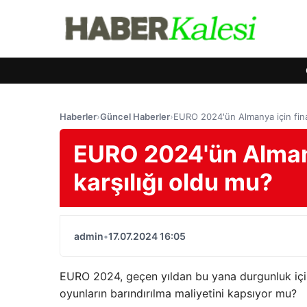
Haberler
›
Güncel Haberler
›
EURO 2024'ün Almanya için finan
EURO 2024'ün Almany
karşılığı oldu mu?
admin
•
17.07.2024 16:05
EURO 2024, geçen yıldan bu yana durgunluk için
oyunların barındırılma maliyetini kapsıyor mu?