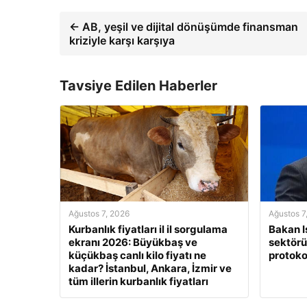
← AB, yeşil ve dijital dönüşümde finansman
kriziyle karşı karşıya
Tavsiye Edilen Haberler
Ağustos 7, 2026
Ağustos 7
Kurbanlık fiyatları il il sorgulama
Bakan I
ekranı 2026: Büyükbaş ve
sektörün
küçükbaş canlı kilo fiyatı ne
protoko
kadar? İstanbul, Ankara, İzmir ve
tüm illerin kurbanlık fiyatları