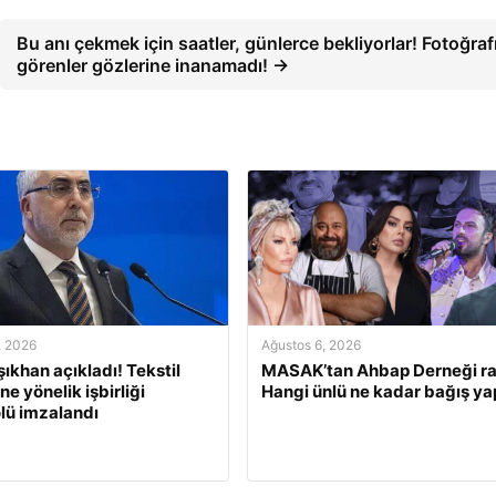
Bu anı çekmek için saatler, günlerce bekliyorlar! Fotoğraf
görenler gözlerine inanamadı! →
, 2026
Ağustos 6, 2026
şıkhan açıkladı! Tekstil
MASAK’tan Ahbap Derneği ra
e yönelik işbirliği
Hangi ünlü ne kadar bağış ya
lü imzalandı