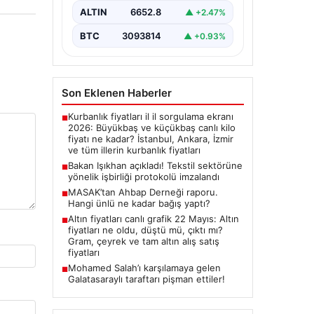
Sosyal Güvenlik Bakanı Vedat
ALTIN
6652.8
▲ +2.47%
Işıkhan ile…
BTC
3093814
▲ +0.93%
Son Eklenen Haberler
Kurbanlık fiyatları il il sorgulama ekranı
■
2026: Büyükbaş ve küçükbaş canlı kilo
fiyatı ne kadar? İstanbul, Ankara, İzmir
ve tüm illerin kurbanlık fiyatları
Bakan Işıkhan açıkladı! Tekstil sektörüne
■
yönelik işbirliği protokolü imzalandı
MASAK’tan Ahbap Derneği raporu.
■
Hangi ünlü ne kadar bağış yaptı?
Altın fiyatları canlı grafik 22 Mayıs: Altın
■
fiyatları ne oldu, düştü mü, çıktı mı?
Gram, çeyrek ve tam altın alış satış
fiyatları
Mohamed Salah’ı karşılamaya gelen
■
Galatasaraylı taraftarı pişman ettiler!