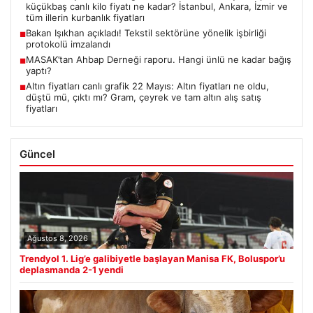
küçükbaş canlı kilo fiyatı ne kadar? İstanbul, Ankara, İzmir ve
tüm illerin kurbanlık fiyatları
Bakan Işıkhan açıkladı! Tekstil sektörüne yönelik işbirliği
■
protokolü imzalandı
MASAK’tan Ahbap Derneği raporu. Hangi ünlü ne kadar bağış
■
yaptı?
Altın fiyatları canlı grafik 22 Mayıs: Altın fiyatları ne oldu,
■
düştü mü, çıktı mı? Gram, çeyrek ve tam altın alış satış
fiyatları
Güncel
Ağustos 8, 2026
Trendyol 1. Lig’e galibiyetle başlayan Manisa FK, Boluspor’u
deplasmanda 2-1 yendi