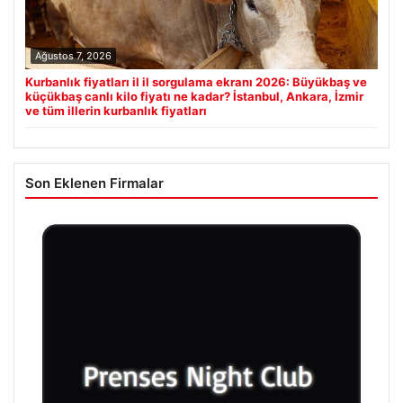
Ağustos 7, 2026
Kurbanlık fiyatları il il sorgulama ekranı 2026: Büyükbaş ve
küçükbaş canlı kilo fiyatı ne kadar? İstanbul, Ankara, İzmir
ve tüm illerin kurbanlık fiyatları
Son Eklenen Firmalar