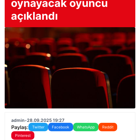
oynayacak oyuncu
açıklandı
admin
•
28.09.2025 19:27
Paylaş:
Twitter
Facebook
WhatsApp
Reddit
Pinterest