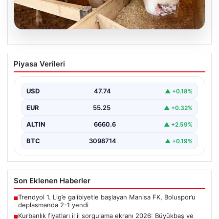
07.08.2026
Kurbanlık fiyatları il il sorgulama ekranı
Piyasa Verileri
2026: Büyükbaş ve küçükbaş canlı kilo
fiyatı ne kadar? İstanbul, Ankara, İzmir
ve tüm illerin kurbanlık fiyatları
USD
47.74
▲ +0.18%
EUR
55.25
▲ +0.32%
ALTIN
6660.6
▲ +2.59%
BTC
3098714
▲ +0.19%
Son Eklenen Haberler
Trendyol 1. Lig’e galibiyetle başlayan Manisa FK, Boluspor’u
■
deplasmanda 2-1 yendi
Kurbanlık fiyatları il il sorgulama ekranı 2026: Büyükbaş ve
■