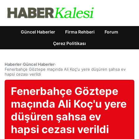
Güncel Haberler
Firma Rehberi
Forum
Çerez Politikası
Haberler
›
Güncel Haberler
›
Fenerbahçe Göztepe maçında Ali Koç'u yere düşüren şahsa ev
hapsi cezası verildi
Fenerbahçe Göztepe
maçında Ali Koç'u yere
düşüren şahsa ev
hapsi cezası verildi