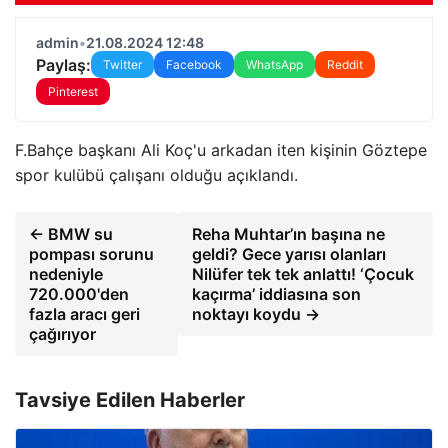
admin
•
21.08.2024 12:48
Paylaş:
Twitter
Facebook
WhatsApp
Reddit
Pinterest
F.Bahçe başkanı Ali Koç'u arkadan iten kişinin Göztepe
spor kulübü çalışanı olduğu açıklandı.
← BMW su
Reha Muhtar’ın başına ne
pompası sorunu
geldi? Gece yarısı olanları
nedeniyle
Nilüfer tek tek anlattı! ‘Çocuk
720.000'den
kaçırma’ iddiasına son
fazla aracı geri
noktayı koydu →
çağırıyor
Tavsiye Edilen Haberler