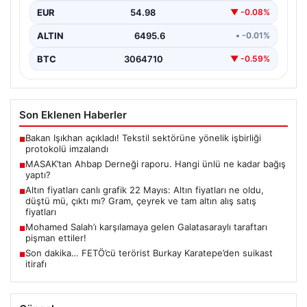
EUR
54.98
▼ -0.08%
ALTIN
6495.6
• -0.01%
BTC
3064710
▼ -0.59%
Son Eklenen Haberler
Bakan Işıkhan açıkladı! Tekstil sektörüne yönelik işbirliği
■
protokolü imzalandı
MASAK’tan Ahbap Derneği raporu. Hangi ünlü ne kadar bağış
■
yaptı?
Altın fiyatları canlı grafik 22 Mayıs: Altın fiyatları ne oldu,
■
düştü mü, çıktı mı? Gram, çeyrek ve tam altın alış satış
fiyatları
Mohamed Salah’ı karşılamaya gelen Galatasaraylı taraftarı
■
pişman ettiler!
Son dakika… FETÖ’cü terörist Burkay Karatepe’den suikast
■
itirafı