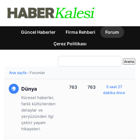
Güncel Haberler
Firma Rehberi
Forum
Çerez Politikası
Ana sayfa
›
Forumlar
763
763
5 saat 27
Dünya
dakika önce
Küresel haberler,
farklı kültürlerden
detaylar ve
yeryüzünden ilgi
çekici yaşam
hikayeleri.