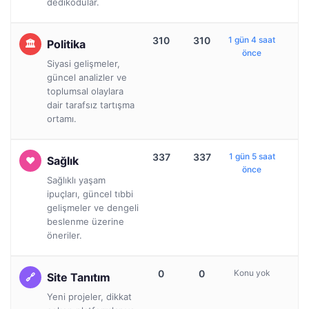
dedikodular.
310
310
1 gün 4 saat
Politika
önce
Siyasi gelişmeler,
güncel analizler ve
toplumsal olaylara
dair tarafsız tartışma
ortamı.
337
337
1 gün 5 saat
Sağlık
önce
Sağlıklı yaşam
ipuçları, güncel tıbbi
gelişmeler ve dengeli
beslenme üzerine
öneriler.
0
0
Konu yok
Site Tanıtım
Yeni projeler, dikkat