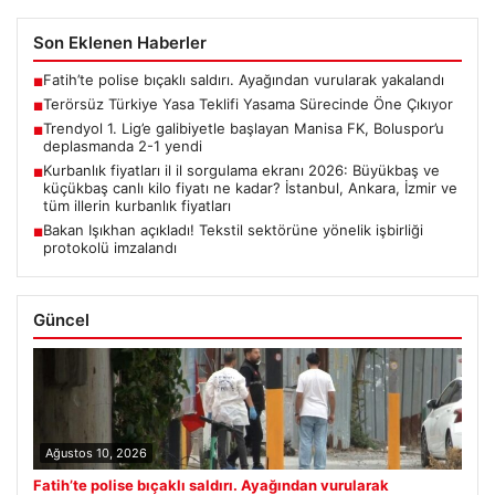
Son Eklenen Haberler
Fatih’te polise bıçaklı saldırı. Ayağından vurularak yakalandı
■
Terörsüz Türkiye Yasa Teklifi Yasama Sürecinde Öne Çıkıyor
■
Trendyol 1. Lig’e galibiyetle başlayan Manisa FK, Boluspor’u
■
deplasmanda 2-1 yendi
Kurbanlık fiyatları il il sorgulama ekranı 2026: Büyükbaş ve
■
küçükbaş canlı kilo fiyatı ne kadar? İstanbul, Ankara, İzmir ve
tüm illerin kurbanlık fiyatları
Bakan Işıkhan açıkladı! Tekstil sektörüne yönelik işbirliği
■
protokolü imzalandı
Güncel
Ağustos 10, 2026
Fatih’te polise bıçaklı saldırı. Ayağından vurularak