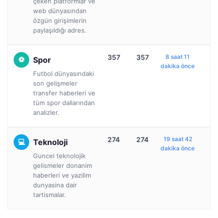
çeken platformlar ve
web dünyasından
özgün girişimlerin
paylaşıldığı adres.
357
357
8 saat 11
Spor
dakika önce
Futbol dünyasındaki
son gelişmeler
transfer haberleri ve
tüm spor dallarından
analizler.
274
274
19 saat 42
Teknoloji
dakika önce
Guncel teknolojik
gelismeler donanim
haberleri ve yazilim
dunyasina dair
tartismalar.