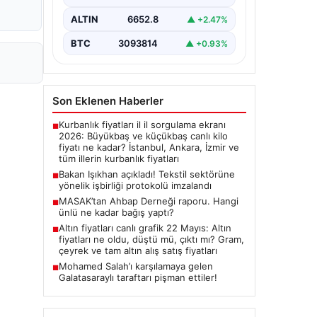
imza törenine Çalışma ve Sosyal
Güvenlik Bakanı Vedat Işıkhan ile…
ALTIN
6652.8
▲ +2.47%
BTC
3093814
▲ +0.93%
Son Eklenen Haberler
Kurbanlık fiyatları il il sorgulama ekranı
■
2026: Büyükbaş ve küçükbaş canlı kilo
fiyatı ne kadar? İstanbul, Ankara, İzmir ve
tüm illerin kurbanlık fiyatları
Bakan Işıkhan açıkladı! Tekstil sektörüne
■
yönelik işbirliği protokolü imzalandı
MASAK’tan Ahbap Derneği raporu. Hangi
■
ünlü ne kadar bağış yaptı?
Altın fiyatları canlı grafik 22 Mayıs: Altın
■
fiyatları ne oldu, düştü mü, çıktı mı? Gram,
çeyrek ve tam altın alış satış fiyatları
Mohamed Salah’ı karşılamaya gelen
■
Galatasaraylı taraftarı pişman ettiler!