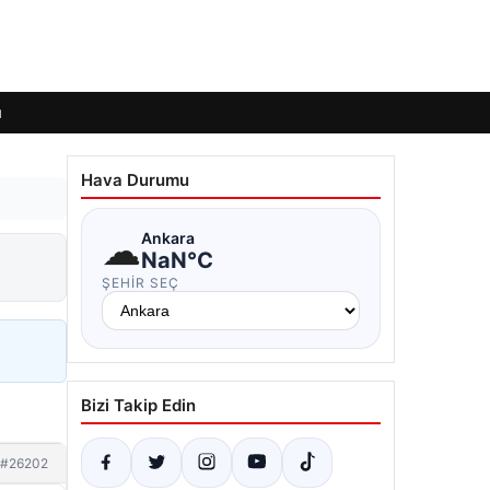
ı
Hava Durumu
☁
Ankara
NaN°C
ŞEHIR SEÇ
Bizi Takip Edin
#26202