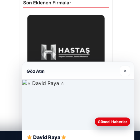
Son Eklenen Firmalar
×
Göz Atın
Prenses Night Club
Nisan 29, 2026
Güncel Haberler
David Raya