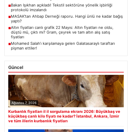
Bakan Işıkhan açıkladı! Tekstil sektörüne yönelik işbirliği
■
protokolü imzalandı
MASAK’tan Ahbap Derneği raporu. Hangi ünlü ne kadar bağış
■
yaptı?
Altın fiyatları canlı grafik 22 Mayıs: Altın fiyatları ne oldu,
■
düştü mü, çıktı mı? Gram, çeyrek ve tam altın alış satış
fiyatları
Mohamed Salah’ı karşılamaya gelen Galatasaraylı taraftarı
■
pişman ettiler!
Güncel
Ağustos 7, 2026
Kurbanlık fiyatları il il sorgulama ekranı 2026: Büyükbaş ve
küçükbaş canlı kilo fiyatı ne kadar? İstanbul, Ankara, İzmir
ve tüm illerin kurbanlık fiyatları