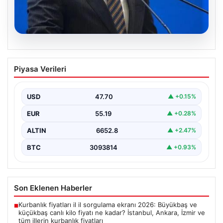
07.08.2026
Bakan Işıkhan açıkladı! Tekstil
Piyasa Verileri
sektörüne yönelik işbirliği protokolü
imzalandı
USD
47.70
▲ +0.15%
Bakanlıktan yapılan açıklamaya göre, imza törenine
Çalışma ve Sosyal Güvenlik Bakanı Vedat Işıkhan ile…
EUR
55.19
▲ +0.28%
ALTIN
6652.8
▲ +2.47%
BTC
3093814
▲ +0.93%
Son Eklenen Haberler
Kurbanlık fiyatları il il sorgulama ekranı 2026: Büyükbaş ve
■
küçükbaş canlı kilo fiyatı ne kadar? İstanbul, Ankara, İzmir ve
tüm illerin kurbanlık fiyatları