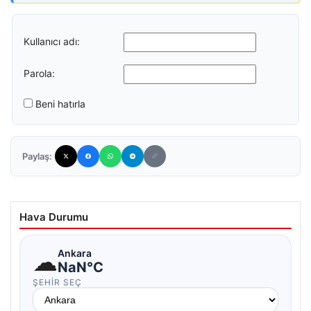
Kullanıcı adı:
Parola:
Beni hatırla
Paylaş:
Hava Durumu
☁
Ankara
NaN°C
ŞEHIR SEÇ