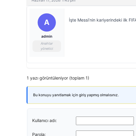
Haziran 17, 2026: 1:45 pm
İşte Messi’nin kariyerindeki ilk FI
A
admin
Anahtar
yönetici
1 yazı görüntüleniyor (toplam 1)
Bu konuyu yanıtlamak için giriş yapmış olmalısınız.
Kullanıcı adı:
Parola: