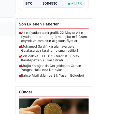
BTC
3084530
▲ +1.47%
Son Eklenen Haberler
Altın fiyatları canlı grafik 22 Mayıs: Altın
■
fiyatları ne oldu, düştü mü, çıktı mı? Gram,
çeyrek ve tam altın alış satış fiyatları
Mohamed Salah’ı karşılamaya gelen
■
Galatasaraylı taraftarı pişman ettiler!
Son dakika… FETÖ’cü terörist Burkay
■
Karatepe’den suikast itirafı
Muğla Yatağan’da Gerçekleşen Orman
■
Yangını Hakkında Detaylar
Bahçe Mutfakları ve Şık Yaşam Bölgeleri
■
Güncel