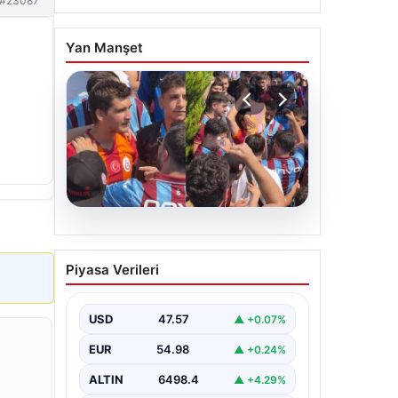
#23087
Yan Manşet
05.08.2026
Mohamed Salah’ı
Piyasa Verileri
karşılamaya gelen
Galatasaraylı taraftarı
pişman ettiler!
USD
47.57
▲ +0.07%
EUR
54.98
▲ +0.24%
ALTIN
6498.4
▲ +4.29%