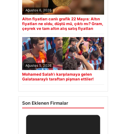
Ağustos 6, 2026
Altın fiyatları canlı grafik 22 Mayıs: Altın
fiyatları ne oldu, düştü mü, çıktı mı? Gram,
çeyrek ve tam altın alış satış fiyatları
Ağustos 5, 2026
Mohamed Salah’ı karşılamaya gelen
Galatasaraylı taraftarı pişman ettiler!
Son Eklenen Firmalar