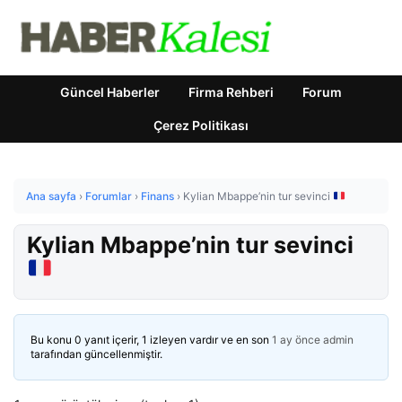
Güncel Haberler
Firma Rehberi
Forum
Çerez Politikası
Ana sayfa
›
Forumlar
›
Finans
›
Kylian Mbappe’nin tur sevinci
Kylian Mbappe’nin tur sevinci
Bu konu 0 yanıt içerir, 1 izleyen vardır ve en son
1 ay önce
admin
tarafından güncellenmiştir.