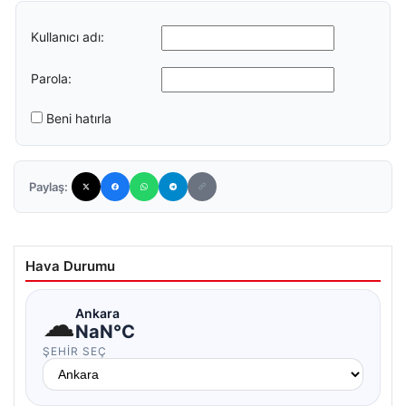
Kullanıcı adı:
Parola:
Beni hatırla
Paylaş:
Hava Durumu
☁
Ankara
NaN°C
ŞEHIR SEÇ