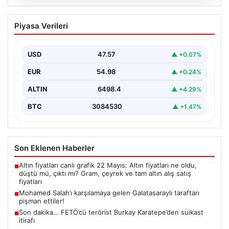
05.08.2026
Mohamed Salah’ı karşılamaya gelen
Piyasa Verileri
Galatasaraylı taraftarı pişman ettiler!
USD
47.57
▲ +0.07%
EUR
54.98
▲ +0.24%
ALTIN
6498.4
▲ +4.29%
BTC
3084530
▲ +1.47%
Son Eklenen Haberler
Altın fiyatları canlı grafik 22 Mayıs: Altın fiyatları ne oldu,
■
düştü mü, çıktı mı? Gram, çeyrek ve tam altın alış satış
fiyatları
Mohamed Salah’ı karşılamaya gelen Galatasaraylı taraftarı
■
pişman ettiler!
Son dakika… FETÖ’cü terörist Burkay Karatepe’den suikast
■
itirafı