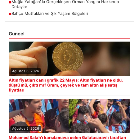
Muğla Yatağan’da Gerçekleşen Orman Yangını Hakkında
■
Detaylar
Bahçe Mutfakları ve Şık Yaşam Bölgeleri
■
Güncel
Ağustos 6, 2026
Altın fiyatları canlı grafik 22 Mayıs: Altın fiyatları ne oldu,
düştü mü, çıktı mı? Gram, çeyrek ve tam altın alış satış
fiyatları
Ağustos 5, 2026
Mohamed Salah’ı karşılamaya gelen Galatasaraylı taraftarı