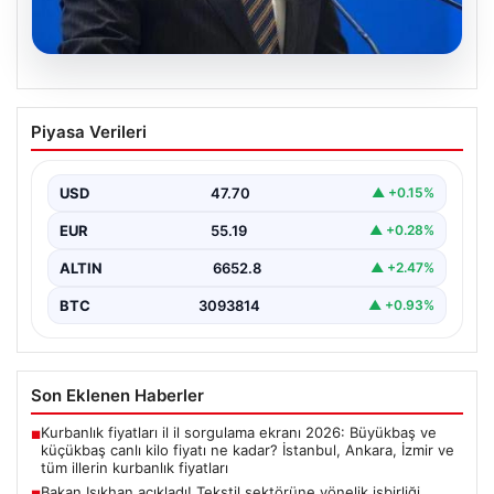
07.08.2026
Bakan Işıkhan açıkladı! Tekstil
Piyasa Verileri
sektörüne yönelik işbirliği protokolü
imzalandı
USD
47.70
▲ +0.15%
Bakanlıktan yapılan açıklamaya göre, imza törenine
Çalışma ve Sosyal Güvenlik Bakanı Vedat Işıkhan ile…
EUR
55.19
▲ +0.28%
ALTIN
6652.8
▲ +2.47%
BTC
3093814
▲ +0.93%
Son Eklenen Haberler
Kurbanlık fiyatları il il sorgulama ekranı 2026: Büyükbaş ve
■
küçükbaş canlı kilo fiyatı ne kadar? İstanbul, Ankara, İzmir ve
tüm illerin kurbanlık fiyatları
Bakan Işıkhan açıkladı! Tekstil sektörüne yönelik işbirliği
■