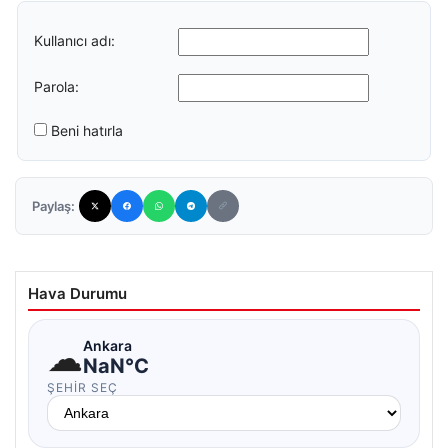
Kullanıcı adı:
Parola:
Beni hatırla
Paylaş:
Hava Durumu
☁
Ankara
NaN°C
ŞEHIR SEÇ