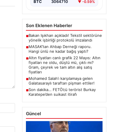
BTC
3064710
▼ -0.59%
Son Eklenen Haberler
Bakan Işıkhan açıkladı! Tekstil sektörüne
■
yönelik işbirliği protokolü imzalandı
MASAK’tan Ahbap Derneği raporu.
■
Hangi ünlü ne kadar bağış yaptı?
Altın fiyatları canlı grafik 22 Mayıs: Altın
■
fiyatları ne oldu, düştü mü, çıktı mı?
Gram, çeyrek ve tam altın alış satış
fiyatları
Mohamed Salah’ı karşılamaya gelen
■
Galatasaraylı taraftarı pişman ettiler!
Son dakika… FETÖ’cü terörist Burkay
■
Karatepe’den suikast itirafı
Güncel