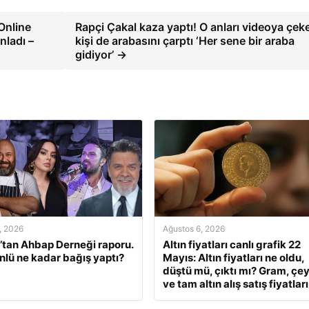
Online
Rapçi Çakal kaza yaptı! O anları videoya çek
nladı –
kişi de arabasını çarptı ‘Her sene bir araba
gidiyor’ →
, 2026
Ağustos 6, 2026
tan Ahbap Derneği raporu.
Altın fiyatları canlı grafik 22
nlü ne kadar bağış yaptı?
Mayıs: Altın fiyatları ne oldu,
düştü mü, çıktı mı? Gram, çe
ve tam altın alış satış fiyatları