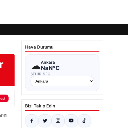
ı
Hava Durumu
r
☁
Ankara
NaN°C
ŞEHIR SEÇ
rest
Bizi Takip Edin
rını