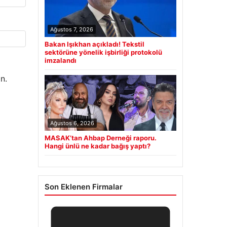
Ağustos 7, 2026
Bakan Işıkhan açıkladı! Tekstil
sektörüne yönelik işbirliği protokolü
imzalandı
n.
Ağustos 6, 2026
MASAK’tan Ahbap Derneği raporu.
Hangi ünlü ne kadar bağış yaptı?
Son Eklenen Firmalar