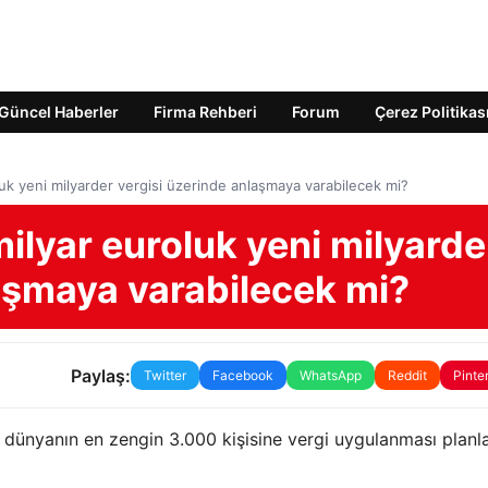
Güncel Haberler
Firma Rehberi
Forum
Çerez Politikas
uk yeni milyarder vergisi üzerinde anlaşmaya varabilecek mi?
ilyar euroluk yeni milyarde
laşmaya varabilecek mi?
Paylaş:
Twitter
Facebook
WhatsApp
Reddit
Pinte
dünyanın en zengin 3.000 kişisine vergi uygulanması planla