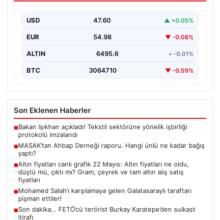
{“title”: “MASAK Raporunda Ahbap Derneği’ne Yapılan
Bağışlar ve Ünlü İsimlerin Katkıları”, “content”: “
USD
47.60
▲ +0.05%
İstanbul…
EUR
54.98
▼ -0.08%
ALTIN
6495.6
• -0.01%
BTC
3064710
▼ -0.59%
Son Eklenen Haberler
Bakan Işıkhan açıkladı! Tekstil sektörüne yönelik işbirliği
■
protokolü imzalandı
MASAK’tan Ahbap Derneği raporu. Hangi ünlü ne kadar bağış
■
yaptı?
Altın fiyatları canlı grafik 22 Mayıs: Altın fiyatları ne oldu,
■
düştü mü, çıktı mı? Gram, çeyrek ve tam altın alış satış
fiyatları
Mohamed Salah’ı karşılamaya gelen Galatasaraylı taraftarı
■
pişman ettiler!
Son dakika… FETÖ’cü terörist Burkay Karatepe’den suikast
■
itirafı