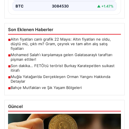
BTC
3084530
▲ +1.47%
Son Eklenen Haberler
Altın fiyatları canlı grafik 22 Mayıs: Altın fiyatları ne oldu,
■
düştü mü, çıktı mı? Gram, çeyrek ve tam altın alış satış
fiyatları
Mohamed Salah’ı karşılamaya gelen Galatasaraylı taraftarı
■
pişman ettiler!
Son dakika… FETÖ’cü terörist Burkay Karatepe’den suikast
■
itirafı
Muğla Yatağan’da Gerçekleşen Orman Yangını Hakkında
■
Detaylar
Bahçe Mutfakları ve Şık Yaşam Bölgeleri
■
Güncel