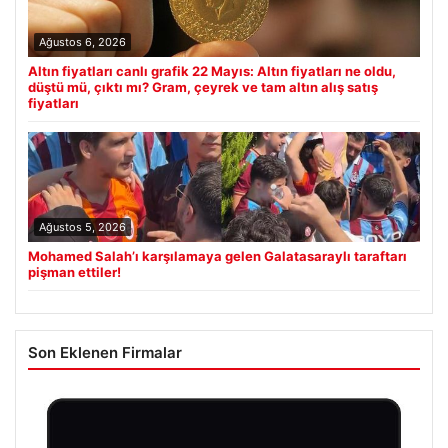
Ağustos 6, 2026
Altın fiyatları canlı grafik 22 Mayıs: Altın fiyatları ne oldu,
düştü mü, çıktı mı? Gram, çeyrek ve tam altın alış satış
fiyatları
Ağustos 5, 2026
Mohamed Salah’ı karşılamaya gelen Galatasaraylı taraftarı
pişman ettiler!
Son Eklenen Firmalar