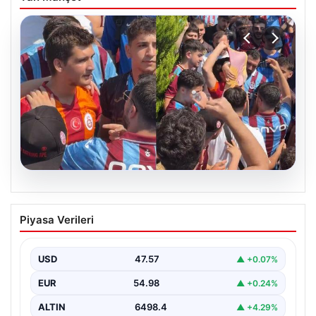
05.08.2026
Mohamed Salah’ı karşılamaya gelen
Piyasa Verileri
Galatasaraylı taraftarı pişman ettiler!
USD
47.57
▲ +0.07%
EUR
54.98
▲ +0.24%
ALTIN
6498.4
▲ +4.29%