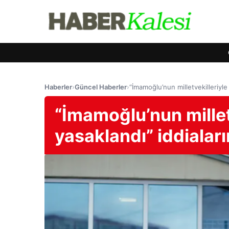
Haberler
›
Güncel Haberler
›
“İmamoğlu’nun milletvekilleriyle
“İmamoğlu’nun millet
yasaklandı” iddialar