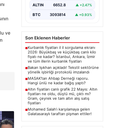
Sosyal Güvenlik Bakanı Vedat
ını
ALTIN
6652.8
▲ +2.47%
Işıkhan ile…
BTC
3093814
▲ +0.93%
ının
lu ve
Son Eklenen Haberler
ım
Kurbanlık fiyatları il il sorgulama ekranı
■
2026: Büyükbaş ve küçükbaş canlı kilo
fiyatı ne kadar? İstanbul, Ankara, İzmir
ve tüm illerin kurbanlık fiyatları
Bakan Işıkhan açıkladı! Tekstil sektörüne
■
yönelik işbirliği protokolü imzalandı
MASAK’tan Ahbap Derneği raporu.
■
Hangi ünlü ne kadar bağış yaptı?
Altın fiyatları canlı grafik 22 Mayıs: Altın
■
fiyatları ne oldu, düştü mü, çıktı mı?
Gram, çeyrek ve tam altın alış satış
fiyatları
Mohamed Salah’ı karşılamaya gelen
■
Galatasaraylı taraftarı pişman ettiler!