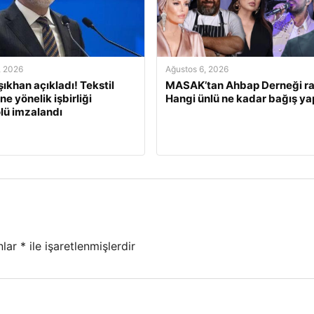
, 2026
Ağustos 6, 2026
şıkhan açıkladı! Tekstil
MASAK’tan Ahbap Derneği ra
e yönelik işbirliği
Hangi ünlü ne kadar bağış ya
lü imzalandı
nlar
*
ile işaretlenmişlerdir