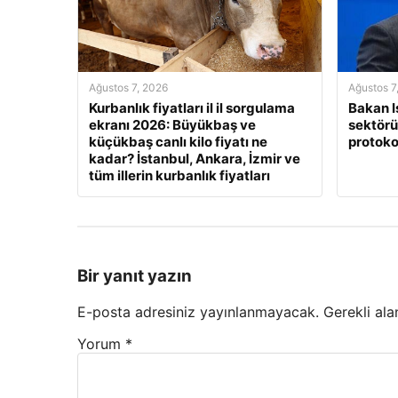
Ağustos 7, 2026
Ağustos 7
Kurbanlık fiyatları il il sorgulama
Bakan I
ekranı 2026: Büyükbaş ve
sektörün
küçükbaş canlı kilo fiyatı ne
protoko
kadar? İstanbul, Ankara, İzmir ve
tüm illerin kurbanlık fiyatları
Bir yanıt yazın
E-posta adresiniz yayınlanmayacak.
Gerekli ala
Yorum
*