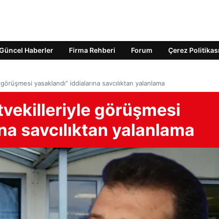
Güncel Haberler
Firma Rehberi
Forum
Çerez Politikas
 görüşmesi yasaklandı” iddialarına savcılıktan yalanlama
vekilleriyle görüşmesi
ına savcılıktan yalanlama