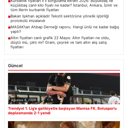
Kurbanlık fiyatları il il sorgulama ekranı 2026: Büyükbaş ve
■
küçükbaş canlı kilo fiyatı ne kadar? İstanbul, Ankara, İzmir ve
tüm illerin kurbanlık fiyatları
Bakan Işıkhan açıkladı! Tekstil sektörüne yönelik işbirliği
■
protokolü imzalandı
MASAK’tan Ahbap Derneği raporu. Hangi ünlü ne kadar bağış
■
yaptı?
Altın fiyatları canlı grafik 22 Mayıs: Altın fiyatları ne oldu,
■
düştü mü, çıktı mı? Gram, çeyrek ve tam altın alış satış
fiyatları
Güncel
Ağustos 8, 2026
Trendyol 1. Lig’e galibiyetle başlayan Manisa FK, Boluspor’u
deplasmanda 2-1 yendi