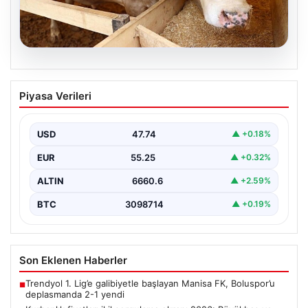
07.08.2026
Kurbanlık fiyatları il il sorgulama ekranı
Piyasa Verileri
2026: Büyükbaş ve küçükbaş canlı kilo
fiyatı ne kadar? İstanbul, Ankara, İzmir
ve tüm illerin kurbanlık fiyatları
USD
47.74
▲ +0.18%
EUR
55.25
▲ +0.32%
ALTIN
6660.6
▲ +2.59%
BTC
3098714
▲ +0.19%
Son Eklenen Haberler
Trendyol 1. Lig’e galibiyetle başlayan Manisa FK, Boluspor’u
■
deplasmanda 2-1 yendi