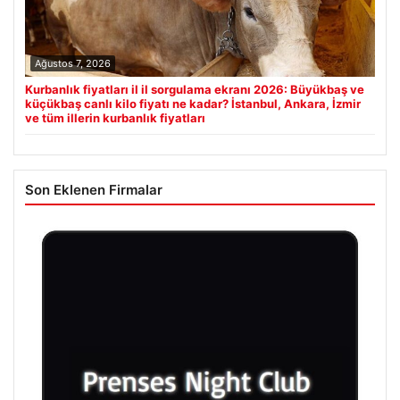
Ağustos 7, 2026
Kurbanlık fiyatları il il sorgulama ekranı 2026: Büyükbaş ve
küçükbaş canlı kilo fiyatı ne kadar? İstanbul, Ankara, İzmir
ve tüm illerin kurbanlık fiyatları
Son Eklenen Firmalar