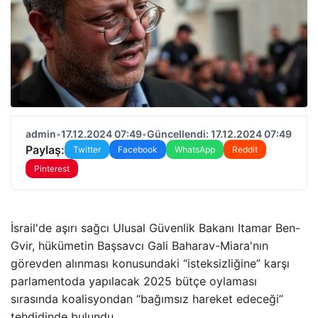
admin
•
17.12.2024 07:49
•
Güncellendi: 17.12.2024 07:49
Paylaş:
Twitter
Facebook
WhatsApp
Reddit
Pinterest
İsrail'de aşırı sağcı Ulusal Güvenlik Bakanı Itamar Ben-
Gvir, hükümetin Başsavcı Gali Baharav-Miara'nın
görevden alınması konusundaki “isteksizliğine” karşı
parlamentoda yapılacak 2025 bütçe oylaması
sırasında koalisyondan “bağımsız hareket edeceği”
tehdidinde bulundu.