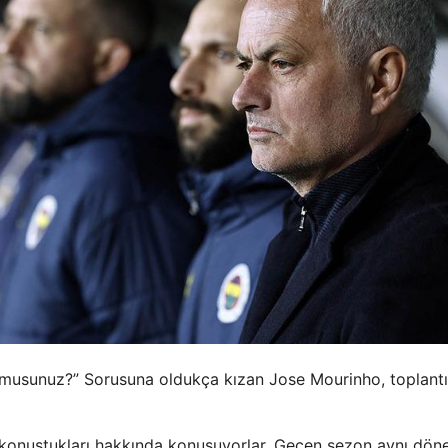
musunuz?” Sorusuna oldukça kızan Jose Mourinho, toplant
 konuştukları hakkında konuşuyorlar. Geçen sezon aynı dö