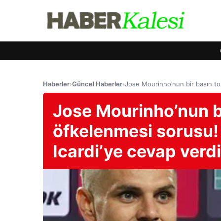
Haberler
›
Güncel Haberler
›
Jose Mourinho’nun bir basın to
Jose Mourinho’nun bi
öfkelenmesi sorusu!
Icardi’ye cevap verd