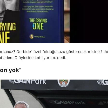
yorsunuz? Derbide” özel “olduğunuzu gösterecek misiniz? J
tladım. O öylesine katılıyorum. dedi.
yon yok”