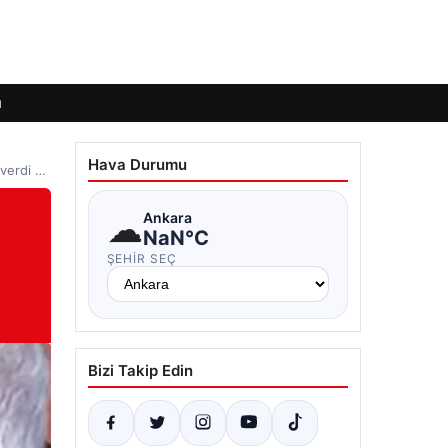
ı
Hava Durumu
 verdi …
☁
Ankara
NaN°C
ŞEHIR SEÇ
Bizi Takip Edin