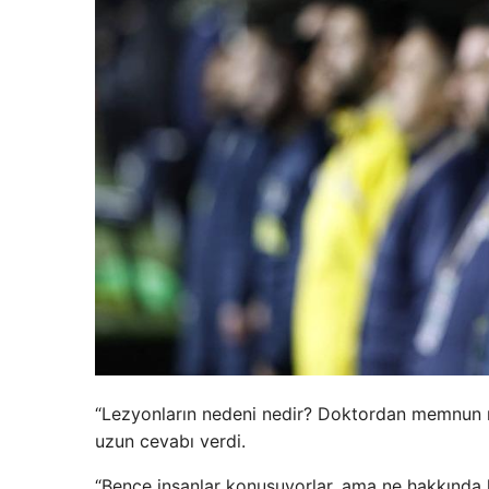
“Lezyonların nedeni nedir? Doktordan memnun 
uzun cevabı verdi.
“Bence insanlar konuşuyorlar, ama ne hakkında