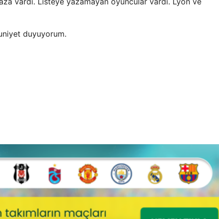
aza vardı. Listeye yazamayan oyuncular vardı. Lyon ve
uniyet duyuyorum.