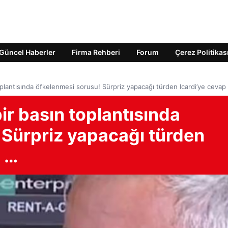
Güncel Haberler
Firma Rehberi
Forum
Çerez Politikas
plantısında öfkelenmesi sorusu! Sürpriz yapacağı türden Icardi’ye cevap
r basın toplantısında
 Sürpriz yapacağı türden
i …