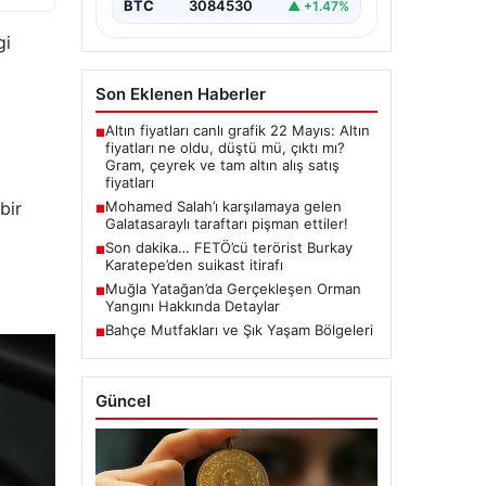
BTC
3084530
▲ +1.47%
gi
Son Eklenen Haberler
Altın fiyatları canlı grafik 22 Mayıs: Altın
■
fiyatları ne oldu, düştü mü, çıktı mı?
Gram, çeyrek ve tam altın alış satış
fiyatları
bir
Mohamed Salah’ı karşılamaya gelen
■
Galatasaraylı taraftarı pişman ettiler!
Son dakika… FETÖ’cü terörist Burkay
■
Karatepe’den suikast itirafı
Muğla Yatağan’da Gerçekleşen Orman
■
Yangını Hakkında Detaylar
Bahçe Mutfakları ve Şık Yaşam Bölgeleri
■
Güncel