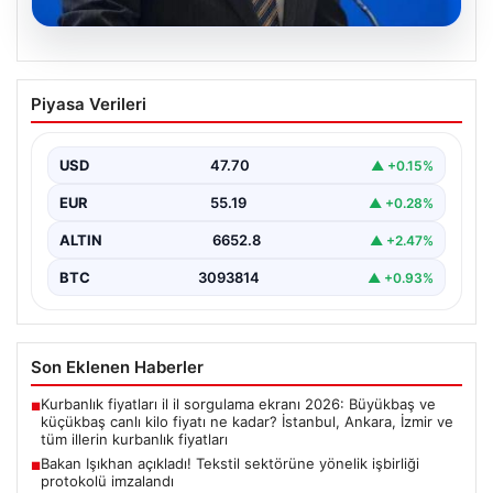
07.08.2026
Bakan Işıkhan açıkladı! Tekstil
Piyasa Verileri
sektörüne yönelik işbirliği protokolü
imzalandı
USD
47.70
▲ +0.15%
Bakanlıktan yapılan açıklamaya göre, imza törenine
Çalışma ve Sosyal Güvenlik Bakanı Vedat Işıkhan ile…
EUR
55.19
▲ +0.28%
ALTIN
6652.8
▲ +2.47%
BTC
3093814
▲ +0.93%
Son Eklenen Haberler
Kurbanlık fiyatları il il sorgulama ekranı 2026: Büyükbaş ve
■
küçükbaş canlı kilo fiyatı ne kadar? İstanbul, Ankara, İzmir ve
tüm illerin kurbanlık fiyatları
Bakan Işıkhan açıkladı! Tekstil sektörüne yönelik işbirliği
■
protokolü imzalandı