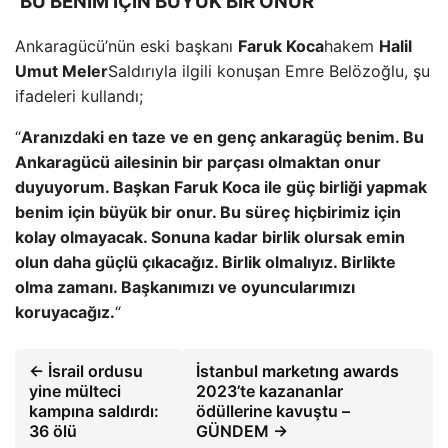
‘BU BENİM İÇİN BÜYÜK BİR ONUR’
Ankaragücü’nün eski başkanı
Faruk Koca
hakem
Halil
Umut Meler
Saldırıyla ilgili konuşan Emre Belözoğlu, şu
ifadeleri kullandı;
“
Aranızdaki en taze ve en genç ankaragüç benim. Bu
Ankaragücü ailesinin bir parçası olmaktan onur
duyuyorum. Başkan Faruk Koca ile güç birliği yapmak
benim için büyük bir onur. Bu süreç hiçbirimiz için
kolay olmayacak. Sonuna kadar birlik olursak emin
olun daha güçlü çıkacağız. Birlik olmalıyız. Birlikte
olma zamanı. Başkanımızı ve oyuncularımızı
koruyacağız.
“
← İsrail ordusu
İstanbul marketıng awards
yine mülteci
2023’te kazananlar
kampına saldırdı:
ödüllerine kavuştu –
36 ölü
GÜNDEM →