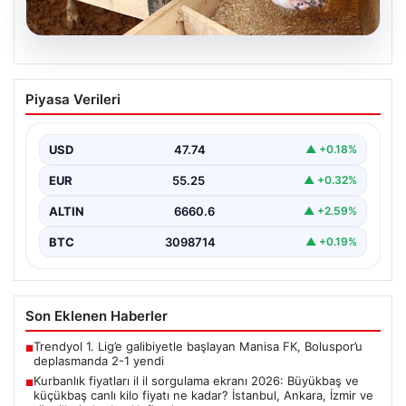
07.08.2026
Kurbanlık fiyatları il il sorgulama ekranı
Piyasa Verileri
2026: Büyükbaş ve küçükbaş canlı kilo
fiyatı ne kadar? İstanbul, Ankara, İzmir
ve tüm illerin kurbanlık fiyatları
USD
47.74
▲ +0.18%
EUR
55.25
▲ +0.32%
ALTIN
6660.6
▲ +2.59%
BTC
3098714
▲ +0.19%
Son Eklenen Haberler
Trendyol 1. Lig’e galibiyetle başlayan Manisa FK, Boluspor’u
■
deplasmanda 2-1 yendi
Kurbanlık fiyatları il il sorgulama ekranı 2026: Büyükbaş ve
■
küçükbaş canlı kilo fiyatı ne kadar? İstanbul, Ankara, İzmir ve