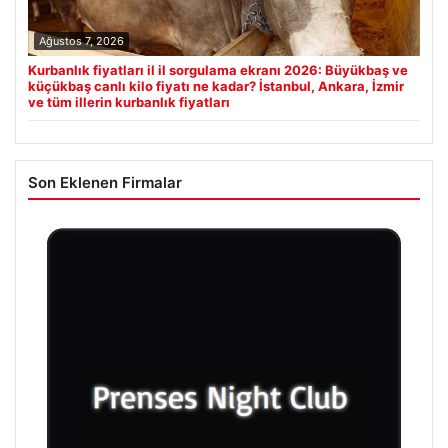
Ağustos 7, 2026
Kurbanlık fiyatları il il sorgulama ekranı 2026: Büyükbaş ve
küçükbaş canlı kilo fiyatı ne kadar? İstanbul, Ankara, İzmir
ve tüm illerin kurbanlık fiyatları
Son Eklenen Firmalar