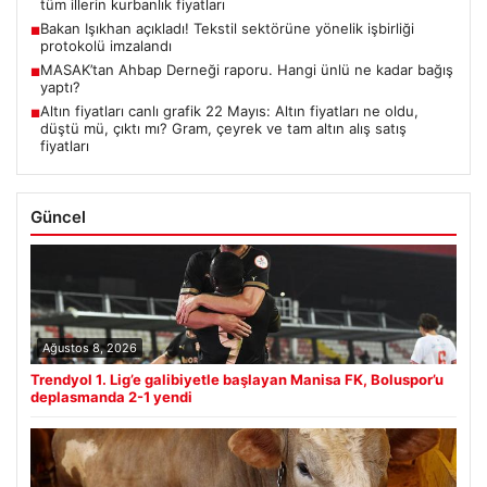
tüm illerin kurbanlık fiyatları
Bakan Işıkhan açıkladı! Tekstil sektörüne yönelik işbirliği
■
protokolü imzalandı
MASAK’tan Ahbap Derneği raporu. Hangi ünlü ne kadar bağış
■
yaptı?
Altın fiyatları canlı grafik 22 Mayıs: Altın fiyatları ne oldu,
■
düştü mü, çıktı mı? Gram, çeyrek ve tam altın alış satış
fiyatları
Güncel
Ağustos 8, 2026
Trendyol 1. Lig’e galibiyetle başlayan Manisa FK, Boluspor’u
deplasmanda 2-1 yendi