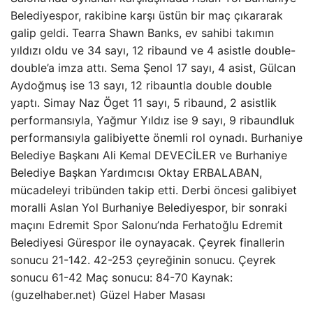
Belediyespor, rakibine karşı üstün bir maç çıkararak
galip geldi. Tearra Shawn Banks, ev sahibi takımın
yıldızı oldu ve 34 sayı, 12 ribaund ve 4 asistle double-
double’a imza attı. Sema Şenol 17 sayı, 4 asist, Gülcan
Aydoğmuş ise 13 sayı, 12 ribauntla double double
yaptı. Simay Naz Öget 11 sayı, 5 ribaund, 2 asistlik
performansıyla, Yağmur Yıldız ise 9 sayı, 9 ribaundluk
performansıyla galibiyette önemli rol oynadı. Burhaniye
Belediye Başkanı Ali Kemal DEVECİLER ve Burhaniye
Belediye Başkan Yardımcısı Oktay ERBALABAN,
mücadeleyi tribünden takip etti. Derbi öncesi galibiyet
moralli Aslan Yol Burhaniye Belediyespor, bir sonraki
maçını Edremit Spor Salonu’nda Ferhatoğlu Edremit
Belediyesi Gürespor ile oynayacak. Çeyrek finallerin
sonucu 21-142. 42-253 çeyreğinin sonucu. ⁠Çeyrek
sonucu 61-42 Maç sonucu: 84-70 Kaynak:
(guzelhaber.net) Güzel Haber Masası