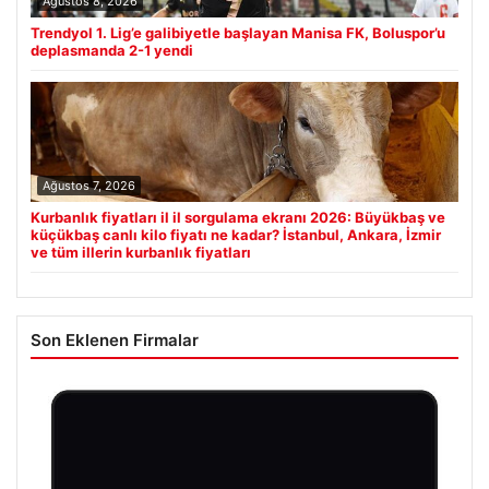
Ağustos 8, 2026
Trendyol 1. Lig’e galibiyetle başlayan Manisa FK, Boluspor’u
deplasmanda 2-1 yendi
Ağustos 7, 2026
Kurbanlık fiyatları il il sorgulama ekranı 2026: Büyükbaş ve
küçükbaş canlı kilo fiyatı ne kadar? İstanbul, Ankara, İzmir
ve tüm illerin kurbanlık fiyatları
Son Eklenen Firmalar