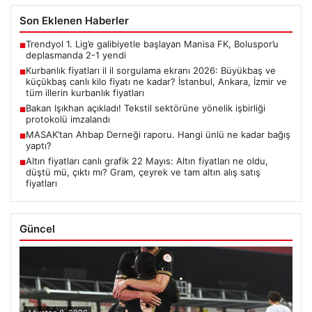
Son Eklenen Haberler
Trendyol 1. Lig’e galibiyetle başlayan Manisa FK, Boluspor’u
■
deplasmanda 2-1 yendi
Kurbanlık fiyatları il il sorgulama ekranı 2026: Büyükbaş ve
■
küçükbaş canlı kilo fiyatı ne kadar? İstanbul, Ankara, İzmir ve
tüm illerin kurbanlık fiyatları
Bakan Işıkhan açıkladı! Tekstil sektörüne yönelik işbirliği
■
protokolü imzalandı
MASAK’tan Ahbap Derneği raporu. Hangi ünlü ne kadar bağış
■
yaptı?
Altın fiyatları canlı grafik 22 Mayıs: Altın fiyatları ne oldu,
■
düştü mü, çıktı mı? Gram, çeyrek ve tam altın alış satış
fiyatları
Güncel