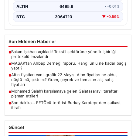
ALTIN
6495.6
• -0.01%
BTC
3064710
▼ -0.59%
Son Eklenen Haberler
Bakan Işıkhan açıkladı! Tekstil sektörüne yönelik işbirliği
■
protokolü imzalandı
MASAK’tan Ahbap Derneği raporu. Hangi ünlü ne kadar bağış
■
yaptı?
Altın fiyatları canlı grafik 22 Mayıs: Altın fiyatları ne oldu,
■
düştü mü, çıktı mı? Gram, çeyrek ve tam altın alış satış
fiyatları
Mohamed Salah’ı karşılamaya gelen Galatasaraylı taraftarı
■
pişman ettiler!
Son dakika… FETÖ’cü terörist Burkay Karatepe’den suikast
■
itirafı
Güncel