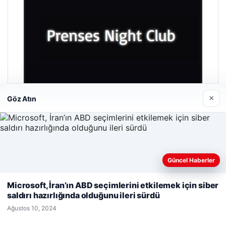
×
Göz Atın
Prenses Night Club
Nisan 29, 2026
Güncel Haberler
Web sitemizi nasıl kullandığınızı daha iyi anlayabilmek,
deneyiminizi kişiselleştirmek ve geliştirmek amacıyla çerezler
Microsoft, İran’ın ABD seçimlerini etkilemek için siber
kullanıyoruz.
Çerez Politikamız
saldırı hazırlığında olduğunu ileri sürdü
Reddet
Kabul Et
Ağustos 10, 2024