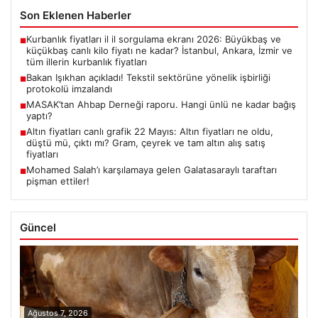
Son Eklenen Haberler
Kurbanlık fiyatları il il sorgulama ekranı 2026: Büyükbaş ve
■
küçükbaş canlı kilo fiyatı ne kadar? İstanbul, Ankara, İzmir ve
tüm illerin kurbanlık fiyatları
Bakan Işıkhan açıkladı! Tekstil sektörüne yönelik işbirliği
■
protokolü imzalandı
MASAK’tan Ahbap Derneği raporu. Hangi ünlü ne kadar bağış
■
yaptı?
Altın fiyatları canlı grafik 22 Mayıs: Altın fiyatları ne oldu,
■
düştü mü, çıktı mı? Gram, çeyrek ve tam altın alış satış
fiyatları
Mohamed Salah’ı karşılamaya gelen Galatasaraylı taraftarı
■
pişman ettiler!
Güncel
Ağustos 7, 2026