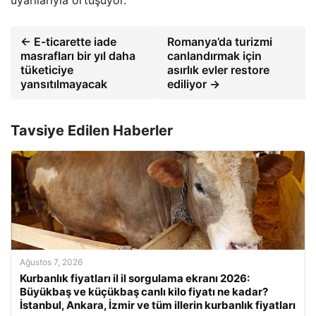
uyarılarıyla örtüşüyor.
← E-ticarette iade
Romanya’da turizmi
masrafları bir yıl daha
canlandırmak için
tüketiciye
asırlık evler restore
yansıtılmayacak
ediliyor →
Tavsiye Edilen Haberler
Ağustos 7, 2026
Kurbanlık fiyatları il il sorgulama ekranı 2026:
Büyükbaş ve küçükbaş canlı kilo fiyatı ne kadar?
İstanbul, Ankara, İzmir ve tüm illerin kurbanlık fiyatları