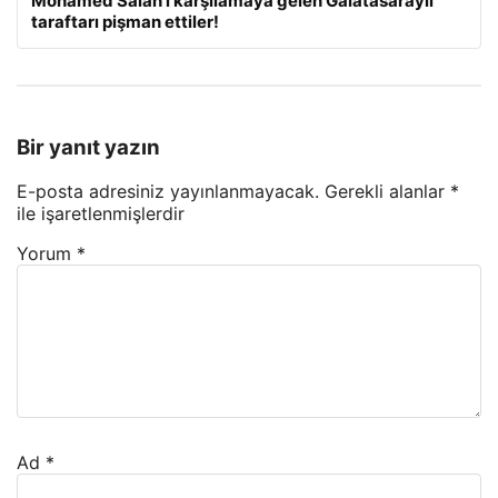
Mohamed Salah’ı karşılamaya gelen Galatasaraylı
taraftarı pişman ettiler!
Bir yanıt yazın
E-posta adresiniz yayınlanmayacak.
Gerekli alanlar
*
ile işaretlenmişlerdir
Yorum
*
Ad
*