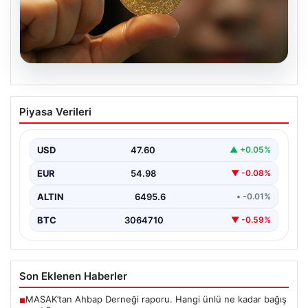
06.08.2026
Altın fiyatları canlı grafik 22 Mayıs: Altın
Piyasa Verileri
fiyatları ne oldu, düştü mü, çıktı mı?
Gram, çeyrek ve tam altın alış satış
fiyatları
USD
47.60
▲ +0.05%
Altın fiyatlarında son durum merak ediliyor. Ankara
EUR
54.98
▼ -0.08%
Bölge Adliye Mahkemesi’nin CHP'ye mutlak butlan
kararı…
ALTIN
6495.6
• -0.01%
BTC
3064710
▼ -0.59%
Son Eklenen Haberler
MASAK’tan Ahbap Derneği raporu. Hangi ünlü ne kadar bağış
■