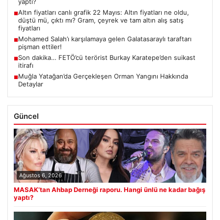
yaptı?
Altın fiyatları canlı grafik 22 Mayıs: Altın fiyatları ne oldu,
■
düştü mü, çıktı mı? Gram, çeyrek ve tam altın alış satış
fiyatları
Mohamed Salah’ı karşılamaya gelen Galatasaraylı taraftarı
■
pişman ettiler!
Son dakika… FETÖ’cü terörist Burkay Karatepe’den suikast
■
itirafı
Muğla Yatağan’da Gerçekleşen Orman Yangını Hakkında
■
Detaylar
Güncel
Ağustos 6, 2026
MASAK’tan Ahbap Derneği raporu. Hangi ünlü ne kadar bağış
yaptı?