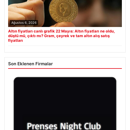
Ağustos 6, 2026
Altın fiyatları canlı grafik 22 Mayıs: Altın fiyatları ne oldu,
düştü mü, çıktı mı? Gram, çeyrek ve tam altın alış satış
fiyatları
Son Eklenen Firmalar