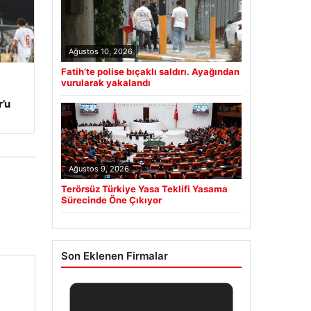
Ağustos 10, 2026
Fatih’te polise bıçaklı saldırı. Ayağından
vurularak yakalandı
’u
Ağustos 9, 2026
Terörsüz Türkiye Yasa Teklifi Yasama
Sürecinde Öne Çıkıyor
Son Eklenen Firmalar