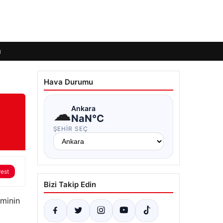
ı
Hava Durumu
☁
Ankara
NaN°C
ŞEHIR SEÇ
rest
Bizi Takip Edin
hminin