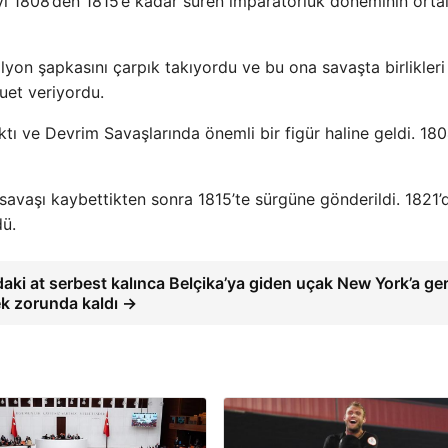
 1808’den 1815’e kadar süren imparatorluk döneminin ortal
lyon şapkasını çarpık takıyordu ve bu ona savaşta birlikleri
luet veriyordu.
tı ve Devrim Savaşlarında önemli bir figür haline geldi. 18
 savaşı kaybettikten sonra 1815’te sürgüne gönderildi. 1821’
dü.
aki at serbest kalınca Belçika’ya giden uçak New York’a ger
 zorunda kaldı →