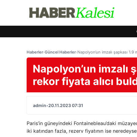
Haberler
›
Güncel Haberler
›
Napolyon’un imzalı şapkası 1.9 m
Napolyon’un imzalı ş
rekor fiyata alıcı bul
admin
•
20.11.2023 07:31
Paris’in güneyindeki Fontainebleau’daki müzayed
iki katından fazla, rezerv fiyatının ise neredeys