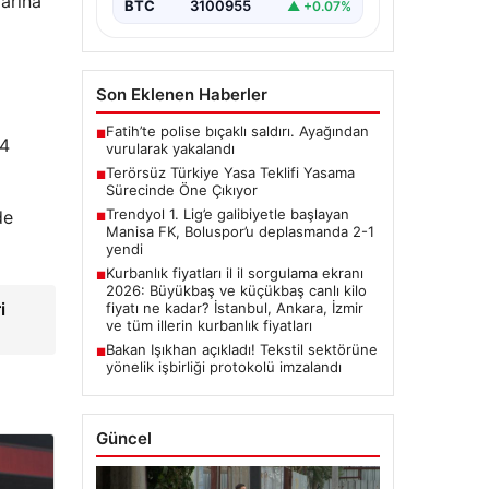
arına
BTC
3100955
▲ +0.07%
Son Eklenen Haberler
Fatih’te polise bıçaklı saldırı. Ayağından
■
04
vurularak yakalandı
Terörsüz Türkiye Yasa Teklifi Yasama
■
Sürecinde Öne Çıkıyor
Trendyol 1. Lig’e galibiyetle başlayan
de
■
Manisa FK, Boluspor’u deplasmanda 2-1
yendi
Kurbanlık fiyatları il il sorgulama ekranı
■
2026: Büyükbaş ve küçükbaş canlı kilo
i
fiyatı ne kadar? İstanbul, Ankara, İzmir
ve tüm illerin kurbanlık fiyatları
Bakan Işıkhan açıkladı! Tekstil sektörüne
■
yönelik işbirliği protokolü imzalandı
Güncel