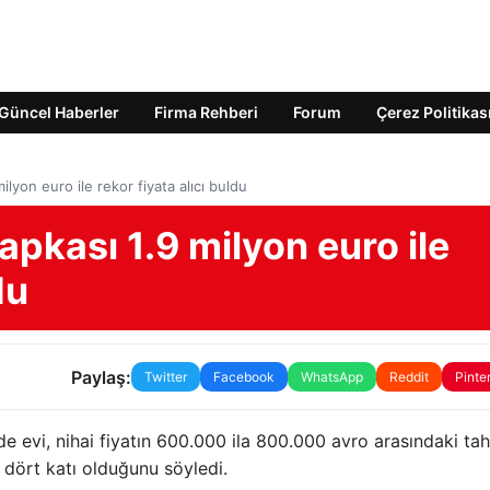
Güncel Haberler
Firma Rehberi
Forum
Çerez Politikas
ilyon euro ile rekor fiyata alıcı buldu
apkası 1.9 milyon euro ile
du
Paylaş:
Twitter
Facebook
WhatsApp
Reddit
Pinte
e evi, nihai fiyatın 600.000 ila 800.000 avro arasındaki ta
e dört katı olduğunu söyledi.