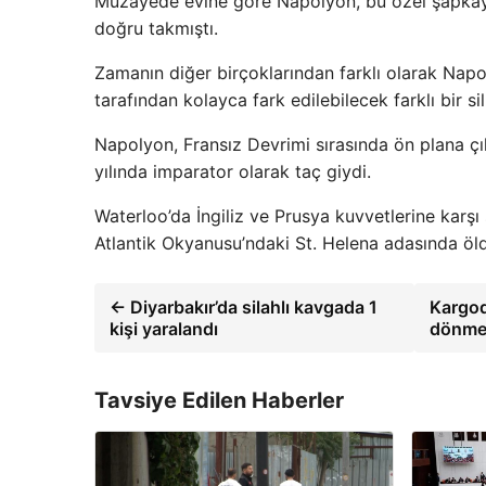
Müzayede evine göre Napolyon, bu özel şapkayı
doğru takmıştı.
Zamanın diğer birçoklarından farklı olarak Napo
tarafından kolayca fark edilebilecek farklı bir si
Napolyon, Fransız Devrimi sırasında ön plana çık
yılında imparator olarak taç giydi.
Waterloo’da İngiliz ve Prusya kuvvetlerine karşı
Atlantik Okyanusu’ndaki St. Helena adasında öl
← Diyarbakır’da silahlı kavgada 1
Kargod
kişi yaralandı
dönmek
Tavsiye Edilen Haberler