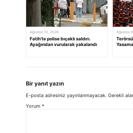
Ağustos 10, 2026
Ağustos 9
Fatih’te polise bıçaklı saldırı.
Terörsü
Ayağından vurularak yakalandı
Yasama 
Bir yanıt yazın
E-posta adresiniz yayınlanmayacak.
Gerekli ala
Yorum
*