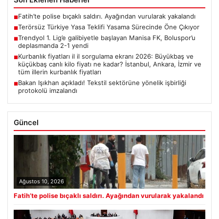
Fatih’te polise bıçaklı saldırı. Ayağından vurularak yakalandı
■
Terörsüz Türkiye Yasa Teklifi Yasama Sürecinde Öne Çıkıyor
■
Trendyol 1. Lig’e galibiyetle başlayan Manisa FK, Boluspor’u
■
deplasmanda 2-1 yendi
Kurbanlık fiyatları il il sorgulama ekranı 2026: Büyükbaş ve
■
küçükbaş canlı kilo fiyatı ne kadar? İstanbul, Ankara, İzmir ve
tüm illerin kurbanlık fiyatları
Bakan Işıkhan açıkladı! Tekstil sektörüne yönelik işbirliği
■
protokolü imzalandı
Güncel
Ağustos 10, 2026
Fatih’te polise bıçaklı saldırı. Ayağından vurularak yakalandı