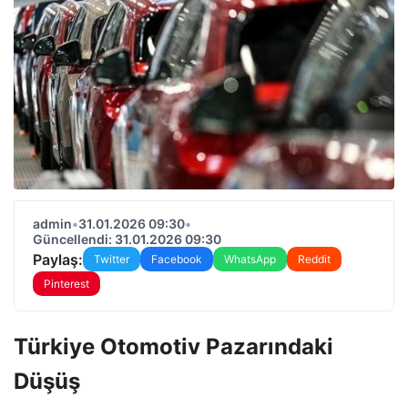
admin
•
31.01.2026 09:30
•
Güncellendi: 31.01.2026 09:30
Paylaş:
Twitter
Facebook
WhatsApp
Reddit
Pinterest
Türkiye Otomotiv Pazarındaki
Düşüş