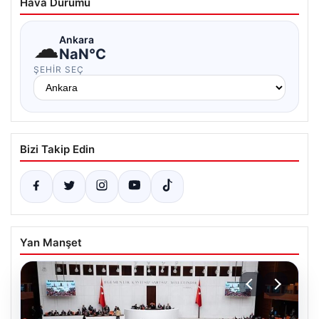
Hava Durumu
☁
Ankara
NaN°C
ŞEHIR SEÇ
Bizi Takip Edin
Yan Manşet