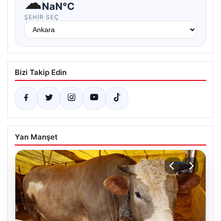
☁
NaN°C
ŞEHIR SEÇ
Bizi Takip Edin
Yan Manşet