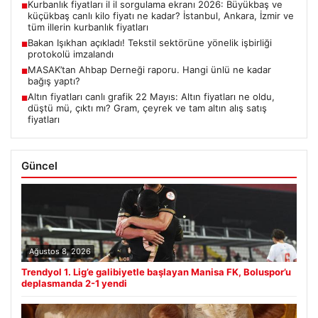
Kurbanlık fiyatları il il sorgulama ekranı 2026: Büyükbaş ve
■
küçükbaş canlı kilo fiyatı ne kadar? İstanbul, Ankara, İzmir ve
tüm illerin kurbanlık fiyatları
Bakan Işıkhan açıkladı! Tekstil sektörüne yönelik işbirliği
■
protokolü imzalandı
MASAK’tan Ahbap Derneği raporu. Hangi ünlü ne kadar
■
bağış yaptı?
Altın fiyatları canlı grafik 22 Mayıs: Altın fiyatları ne oldu,
■
düştü mü, çıktı mı? Gram, çeyrek ve tam altın alış satış
fiyatları
Güncel
Ağustos 8, 2026
Trendyol 1. Lig’e galibiyetle başlayan Manisa FK, Boluspor’u
deplasmanda 2-1 yendi