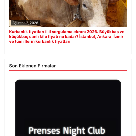
Ağustos 7, 2026
Kurbanlık fiyatları il il sorgulama ekranı 2026: Büyükbaş ve
küçükbaş canlı kilo fiyatı ne kadar? İstanbul, Ankara, İzmir
ve tüm illerin kurbanlık fiyatları
Son Eklenen Firmalar