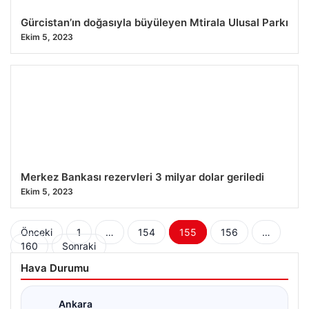
Gürcistan’ın doğasıyla büyüleyen Mtirala Ulusal Parkı
Ekim 5, 2023
Merkez Bankası rezervleri 3 milyar dolar geriledi
Ekim 5, 2023
Yazı
Önceki
1
…
154
155
156
…
160
Sonraki
sayfalaması
Hava Durumu
Ankara