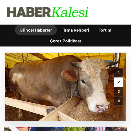
Güncel Haberler
Firma Rehberi
Forum
Çerez Politikası
1
Mohamed
Salah’ı
2
karşılamaya
3
gelen
Galatasaraylı
4
taraftarı
pişman
ettiler!
GÜNCEL HABERLER
0 YORUM