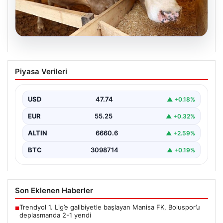
07.08.2026
Kurbanlık fiyatları il il sorgulama ekranı
Piyasa Verileri
2026: Büyükbaş ve küçükbaş canlı kilo
fiyatı ne kadar? İstanbul, Ankara, İzmir
ve tüm illerin kurbanlık fiyatları
USD
47.74
▲ +0.18%
EUR
55.25
▲ +0.32%
ALTIN
6660.6
▲ +2.59%
BTC
3098714
▲ +0.19%
Son Eklenen Haberler
Trendyol 1. Lig’e galibiyetle başlayan Manisa FK, Boluspor’u
■
deplasmanda 2-1 yendi