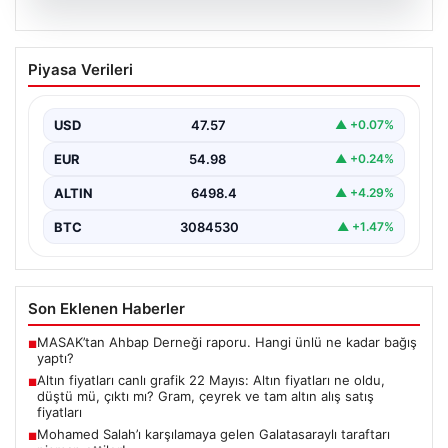
06.08.2026
Altın fiyatları canlı grafik 22 Mayıs: Altın
Piyasa Verileri
fiyatları ne oldu, düştü mü, çıktı mı?
Gram, çeyrek ve tam altın alış satış
fiyatları
USD
47.57
▲ +0.07%
Altın fiyatlarında son durum merak ediliyor. Ankara
EUR
54.98
▲ +0.24%
Bölge Adliye Mahkemesi’nin CHP'ye mutlak butlan
kararı…
ALTIN
6498.4
▲ +4.29%
BTC
3084530
▲ +1.47%
Son Eklenen Haberler
MASAK’tan Ahbap Derneği raporu. Hangi ünlü ne kadar bağış
■
yaptı?
Altın fiyatları canlı grafik 22 Mayıs: Altın fiyatları ne oldu,
■
düştü mü, çıktı mı? Gram, çeyrek ve tam altın alış satış
fiyatları
Mohamed Salah’ı karşılamaya gelen Galatasaraylı taraftarı
■