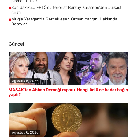
pişman ettiler!
Son dakika… FETÖ’cü terörist Burkay Karatepe’den suikast
■
itirafı
Muğla Yatağan’da Gerçekleşen Orman Yangını Hakkında
■
Detaylar
Güncel
Ağustos 6, 2026
MASAK’tan Ahbap Derneği raporu. Hangi ünlü ne kadar bağış
yaptı?
Ağustos 6, 2026