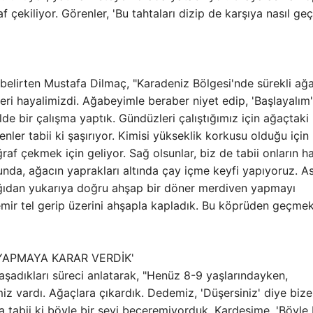
çekiliyor. Görenler, 'Bu tahtaları dizip de karşıya nasıl geç
elirten Mustafa Dilmaç, "Karadeniz Bölgesi'nde sürekli ağ
i hayalimizdi. Ağabeyimle beraber niyet edip, 'Başlayalım'
de bir çalışma yaptık. Gündüzleri çalıştığımız için ağaçtaki
enler tabii ki şaşırıyor. Kimisi yükseklik korkusu olduğu için
f çekmek için geliyor. Sağ olsunlar, biz de tabii onların hat
ğunda, ağacın yaprakları altında çay içme keyfi yapıyoruz. 
 aşağıdan yukarıya doğru ahşap bir döner merdiven yapmayı
emir tel gerip üzerini ahşapla kapladık. Bu köprüden geçme
YAPMAYA KARAR VERDİK'
şadıkları süreci anlatarak, "Henüz 8-9 yaşlarındayken,
z vardı. Ağaçlara çıkardık. Dedemiz, 'Düşersiniz' diye bize
 tabii ki böyle bir şeyi beceremiyorduk. Kardeşime, 'Böyle 