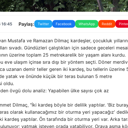
Paylaş:
 16:45
Twitter
Facebook
WhatsApp
Reddit
Pinte
yan Mustafa ve Ramazan Dilmaç kardeşler, çocukluk yılları
ları sıvadı. Gündüzleri çalıştıkları için sadece geceleri mesa
ının üzerine toplam 25 metrekarelik bir yaşam alanı kurdu.
u eve ulaşım içinse sıra dışı bir yöntem seçti. Döner merdi
 uzanan demir teller geren iki kardeş, bu tellerin üzerine 
inde yatak ve önünde küçük bir teras bulunan 5 metre
i oldu.
den övgü dolu analiz: Yapabilen ülke sayısı çok az
et Dilmaç, "İki kardeş böyle bir delilik yaptılar. 'Biz buray
eras olarak kullanacağımız bir oturma yeri yapacağız' dedil
iki kardeş yaptılar. Ön tarafında bir oturma yeri var. Arka ta
bulunuyor; yatmak isteyen orada yatabiliyor. Oraya asma kö