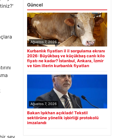
Güncel
tiniz?'
açlara
Ağustos 7, 2026
Kurbanlık fiyatları il il sorgulama ekranı
2026: Büyükbaş ve küçükbaş canlı kilo
fiyatı ne kadar? İstanbul, Ankara, İzmir
ve tüm illerin kurbanlık fiyatları
ırını
Asma
k
Ağustos 7, 2026
Bakan Işıkhan açıkladı! Tekstil
sektörüne yönelik işbirliği protokolü
imzalandı
bir şey