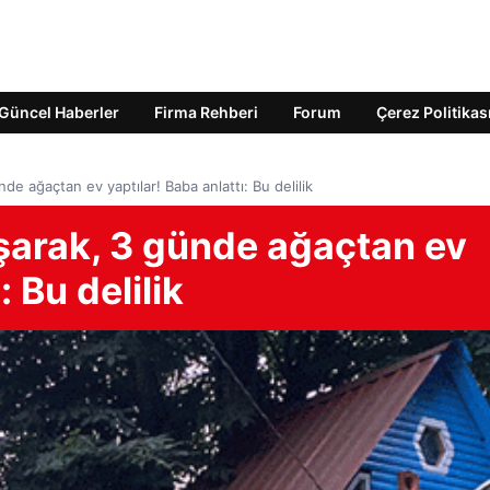
Güncel Haberler
Firma Rehberi
Forum
Çerez Politikas
de ağaçtan ev yaptılar! Baba anlattı: Bu delilik
ışarak, 3 günde ağaçtan ev
: Bu delilik