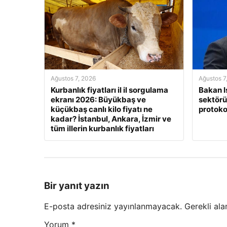
Ağustos 7, 2026
Ağustos 7
Kurbanlık fiyatları il il sorgulama
Bakan I
ekranı 2026: Büyükbaş ve
sektörün
küçükbaş canlı kilo fiyatı ne
protoko
kadar? İstanbul, Ankara, İzmir ve
tüm illerin kurbanlık fiyatları
Bir yanıt yazın
E-posta adresiniz yayınlanmayacak.
Gerekli ala
Yorum
*