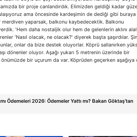
amızda bir proje canlandırdık. Elimizden geldiği kadar güze
ulaşıyoruz ama öncesinde kardeşimin de dediği gibi buraya
 merdiven yaparsak, balkonu kaybedecektik. Balkonu
ik. 'Hem daha nostaljik olur hem de gelenlerin aklını alal
renler 'Nasıl olacak, ne olacak?' diyerek başta şaşırdılar. Ş
unlar, onlar da bize destek oluyorlar. Köprü sallanırken yüks
şı dönenler oluyor. Aşağı yukarı 5 metrenin üzerinde bir
, önümüzde bir uçurum da var. Köprüden geçerken aşağıya d
mı Ödemeleri 2026: Ödemeler Yattı mı? Bakan Göktaş’tan