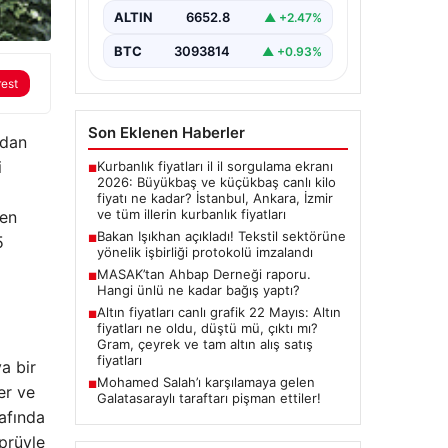
Sosyal Güvenlik Bakanı Vedat
ALTIN
6652.8
▲ +2.47%
Işıkhan ile…
BTC
3093814
▲ +0.93%
rest
Son Eklenen Haberler
ndan
i
Kurbanlık fiyatları il il sorgulama ekranı
■
2026: Büyükbaş ve küçükbaş canlı kilo
fiyatı ne kadar? İstanbul, Ankara, İzmir
ve tüm illerin kurbanlık fiyatları
ven
Bakan Işıkhan açıkladı! Tekstil sektörüne
■
5
yönelik işbirliği protokolü imzalandı
MASAK’tan Ahbap Derneği raporu.
■
Hangi ünlü ne kadar bağış yaptı?
Altın fiyatları canlı grafik 22 Mayıs: Altın
■
fiyatları ne oldu, düştü mü, çıktı mı?
Gram, çeyrek ve tam altın alış satış
fiyatları
a bir
Mohamed Salah’ı karşılamaya gelen
■
er ve
Galatasaraylı taraftarı pişman ettiler!
rafında
prüyle