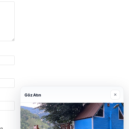
×
Göz Atın
n.