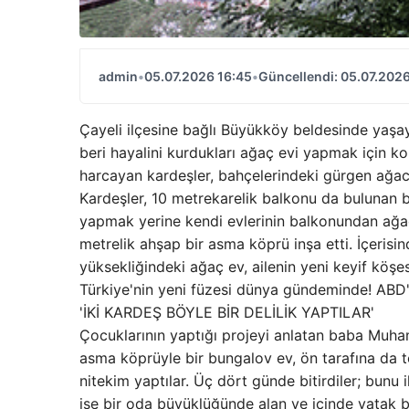
admin
•
05.07.2026 16:45
•
Güncellendi: 05.07.2026
Çayeli ilçesine bağlı Büyükköy beldesinde yaşa
beri hayalini kurdukları ağaç evi yapmak için kol
harcayan kardeşler, bahçelerindeki gürgen ağac
Kardeşler, 10 metrekarelik balkonu da bulunan b
yapmak yerine kendi evlerinin balkonundan ağaca
metrelik ahşap bir asma köprü inşa etti. İçeris
yüksekliğindeki ağaç ev, ailenin yeni keyif köşes
Türkiye'nin yeni füzesi dünya gündeminde! ABD'
'İKİ KARDEŞ BÖYLE BİR DELİLİK YAPTILAR'
Çocuklarının yaptığı projeyi anlatan baba Muhamm
asma köprüyle bir bungalov ev, ön tarafına da t
nitekim yaptılar. Üç dört günde bitirdiler; bunu 
ise bir oda büyüklüğünde alan ve içinde yatak 