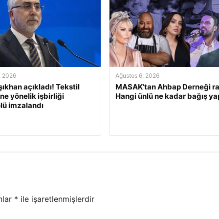
, 2026
Ağustos 6, 2026
şıkhan açıkladı! Tekstil
MASAK’tan Ahbap Derneği ra
e yönelik işbirliği
Hangi ünlü ne kadar bağış ya
lü imzalandı
nlar
*
ile işaretlenmişlerdir