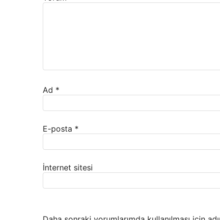
Ad
*
E-posta
*
İnternet sitesi
Daha sonraki yorumlarımda kullanılması için adı