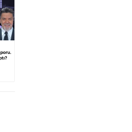
poru.
ptı?