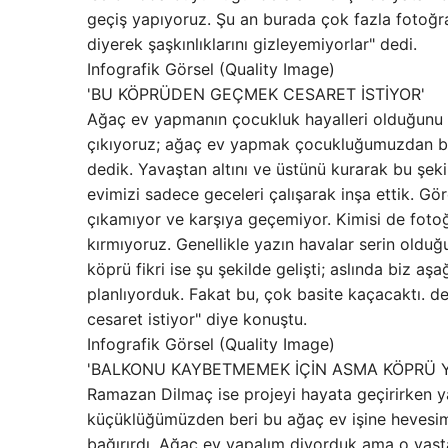
geçiş yapıyoruz. Şu an burada çok fazla fotoğraf 
diyerek şaşkınlıklarını gizleyemiyorlar" dedi.
Infografik Görsel (Quality Image)
'BU KÖPRÜDEN GEÇMEK CESARET İSTİYOR'
Ağaç ev yapmanın çocukluk hayalleri olduğunu b
çıkıyoruz; ağaç ev yapmak çocukluğumuzdan ber
dedik. Yavaştan altını ve üstünü kurarak bu şekil
evimizi sadece geceleri çalışarak inşa ettik. Gör
çıkamıyor ve karşıya geçemiyor. Kimisi de fotoğra
kırmıyoruz. Genellikle yazın havalar serin oldu
köprü fikri ise şu şekilde gelişti; aslında biz
planlıyorduk. Fakat bu, çok basite kaçacaktı. d
cesaret istiyor" diye konuştu.
Infografik Görsel (Quality Image)
'BALKONU KAYBETMEMEK İÇİN ASMA KÖPRÜ 
Ramazan Dilmaç ise projeyi hayata geçirirken ya
küçüklüğümüzden beri bu ağaç ev işine hevesimi
bağırırdı. Ağaç ev yapalım diyorduk ama o yaşta