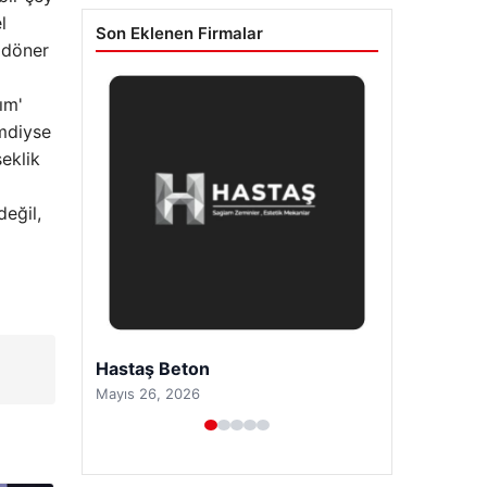
l
Son Eklenen Firmalar
 döner
ım'
imdiyse
eklik
eğil,
Prenses Night Club
Nisan 29, 2026