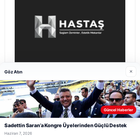
×
Göz Atın
Prenses Night Club
Nisan 29, 2026
Web sitemizi nasıl kullandığınızı daha iyi anlayabilmek,
Güncel Haberler
deneyiminizi kişiselleştirmek ve geliştirmek amacıyla çerezler
kullanıyoruz.
Çerez Politikamız
Sadettin Saran’a Kongre Üyelerinden Güçlü Destek
Reddet
Kabul Et
Haziran 7, 2026