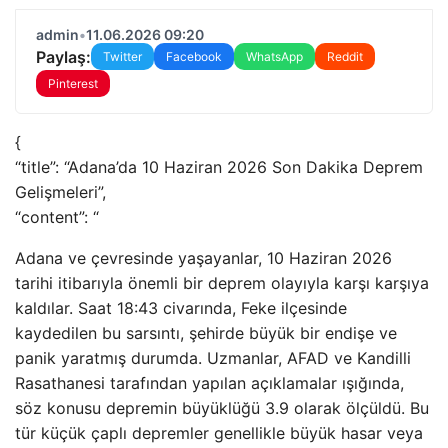
admin
•
11.06.2026 09:20
Paylaş:
Twitter
Facebook
WhatsApp
Reddit
Pinterest
{
“title”: “Adana’da 10 Haziran 2026 Son Dakika Deprem
Gelişmeleri”,
“content”: “
Adana ve çevresinde yaşayanlar, 10 Haziran 2026
tarihi itibarıyla önemli bir deprem olayıyla karşı karşıya
kaldılar. Saat 18:43 civarında, Feke ilçesinde
kaydedilen bu sarsıntı, şehirde büyük bir endişe ve
panik yaratmış durumda. Uzmanlar, AFAD ve Kandilli
Rasathanesi tarafından yapılan açıklamalar ışığında,
söz konusu depremin büyüklüğü 3.9 olarak ölçüldü. Bu
tür küçük çaplı depremler genellikle büyük hasar veya