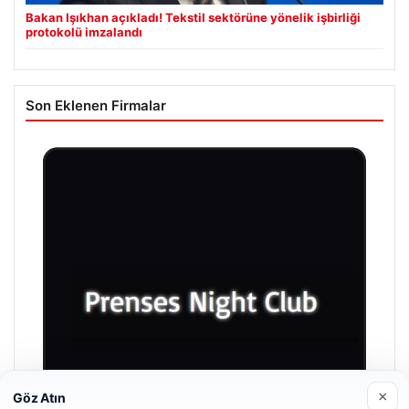
Bakan Işıkhan açıkladı! Tekstil sektörüne yönelik işbirliği
protokolü imzalandı
Son Eklenen Firmalar
×
Göz Atın