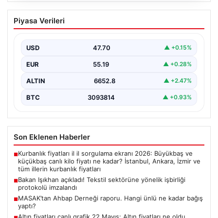
Bakan Işıkhan açıkladı! Tekstil
Piyasa Verileri
sektörüne yönelik işbirliği protokolü
imzalandı
USD
47.70
▲ +0.15%
Bakanlıktan yapılan açıklamaya göre, imza törenine
Çalışma ve Sosyal Güvenlik Bakanı Vedat Işıkhan ile…
EUR
55.19
▲ +0.28%
ALTIN
6652.8
▲ +2.47%
BTC
3093814
▲ +0.93%
Son Eklenen Haberler
Kurbanlık fiyatları il il sorgulama ekranı 2026: Büyükbaş ve
■
küçükbaş canlı kilo fiyatı ne kadar? İstanbul, Ankara, İzmir ve
tüm illerin kurbanlık fiyatları
Bakan Işıkhan açıkladı! Tekstil sektörüne yönelik işbirliği
■
protokolü imzalandı
MASAK’tan Ahbap Derneği raporu. Hangi ünlü ne kadar bağış
■
yaptı?
Altın fiyatları canlı grafik 22 Mayıs: Altın fiyatları ne oldu,
■