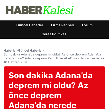
Güncel Haberler
Firma Rehberi
Forum
Çerez Politikası
Haberler
›
Güncel Haberler
›
Son dakika Adana’da deprem mi oldu? Az önce deprem Adana’da
nerede oldu? Adana deprem Kandilli ve AFAD son depremler listesi
10 Haziran 2026
Son dakika Adana’da
deprem mi oldu? Az
önce deprem
Adana’da nerede