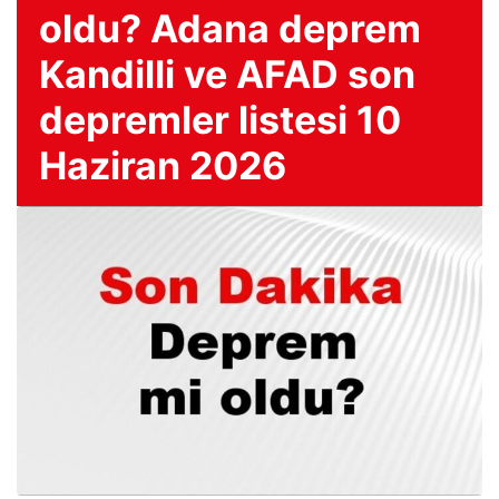
oldu? Adana deprem
Kandilli ve AFAD son
depremler listesi 10
Haziran 2026