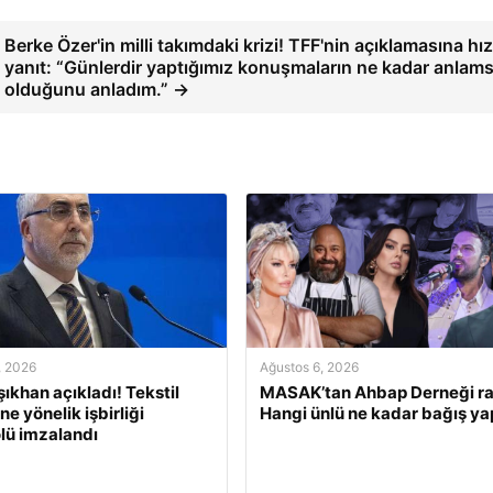
Berke Özer'in milli takımdaki krizi! TFF'nin açıklamasına hız
yanıt: “Günlerdir yaptığımız konuşmaların ne kadar anlams
olduğunu anladım.” →
, 2026
Ağustos 6, 2026
şıkhan açıkladı! Tekstil
MASAK’tan Ahbap Derneği ra
e yönelik işbirliği
Hangi ünlü ne kadar bağış ya
lü imzalandı