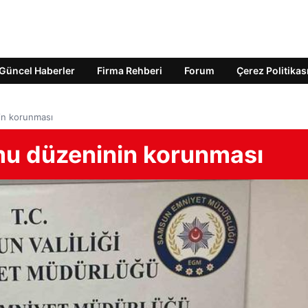
Güncel Haberler
Firma Rehberi
Forum
Çerez Politikas
in korunması
mu düzeninin korunması