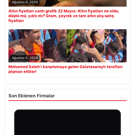
Ağustos 6, 2026
Altın fiyatları canlı grafik 22 Mayıs: Altın fiyatları ne oldu,
düştü mü, çıktı mı? Gram, çeyrek ve tam altın alış satış
fiyatları
Ağustos 5, 2026
Mohamed Salah’ı karşılamaya gelen Galatasaraylı taraftarı
pişman ettiler!
Son Eklenen Firmalar