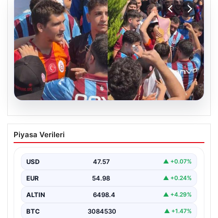
05.08.2026
Mohamed Salah’ı karşılamaya gelen
Piyasa Verileri
Galatasaraylı taraftarı pişman ettiler!
USD
47.57
▲ +0.07%
EUR
54.98
▲ +0.24%
ALTIN
6498.4
▲ +4.29%
BTC
3084530
▲ +1.47%