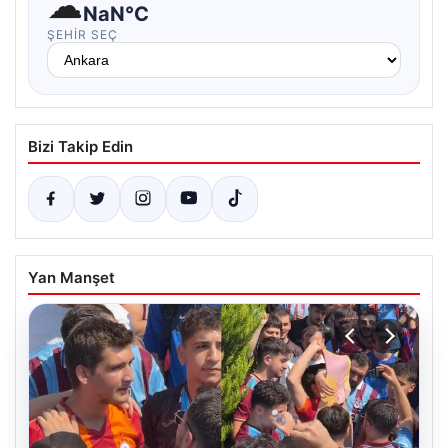
☁
NaN°C
ŞEHIR SEÇ
Bizi Takip Edin
Yan Manşet