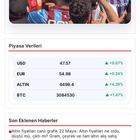
05.08.2026
Mohamed Salah’ı karşılamaya gelen
Piyasa Verileri
Galatasaraylı taraftarı pişman ettiler!
USD
47.57
▲ +0.07%
EUR
54.98
▲ +0.24%
ALTIN
6498.4
▲ +4.29%
BTC
3084530
▲ +1.47%
Son Eklenen Haberler
Altın fiyatları canlı grafik 22 Mayıs: Altın fiyatları ne oldu,
■
düştü mü, çıktı mı? Gram, çeyrek ve tam altın alış satış