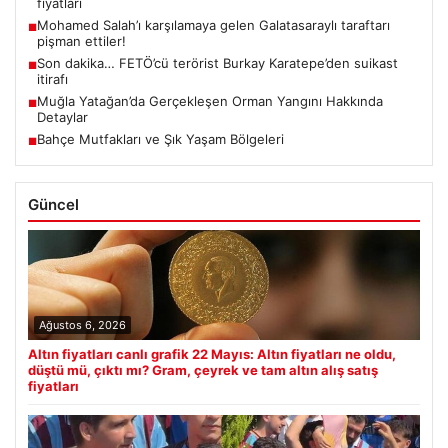
fiyatları
Mohamed Salah’ı karşılamaya gelen Galatasaraylı taraftarı
■
pişman ettiler!
Son dakika… FETÖ’cü terörist Burkay Karatepe’den suikast
■
itirafı
Muğla Yatağan’da Gerçekleşen Orman Yangını Hakkında
■
Detaylar
Bahçe Mutfakları ve Şık Yaşam Bölgeleri
■
Güncel
Ağustos 6, 2026
Altın fiyatları canlı grafik 22 Mayıs: Altın fiyatları ne oldu,
düştü mü, çıktı mı? Gram, çeyrek ve tam altın alış satış
fiyatları