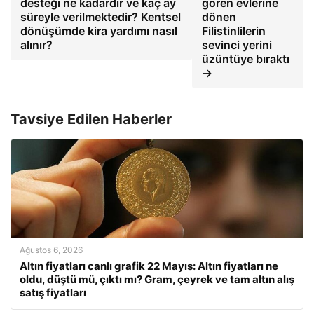
desteği ne kadardır ve kaç ay
gören evlerine
süreyle verilmektedir? Kentsel
dönen
dönüşümde kira yardımı nasıl
Filistinlilerin
alınır?
sevinci yerini
üzüntüye bıraktı
→
Tavsiye Edilen Haberler
Ağustos 6, 2026
Altın fiyatları canlı grafik 22 Mayıs: Altın fiyatları ne
oldu, düştü mü, çıktı mı? Gram, çeyrek ve tam altın alış
satış fiyatları