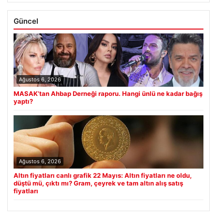
Güncel
Ağustos 6, 2026
MASAK’tan Ahbap Derneği raporu. Hangi ünlü ne kadar bağış
yaptı?
Ağustos 6, 2026
Altın fiyatları canlı grafik 22 Mayıs: Altın fiyatları ne oldu,
düştü mü, çıktı mı? Gram, çeyrek ve tam altın alış satış
fiyatları