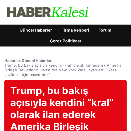
Güncel Haberler
Firma Rehberi
Forum
Çerez Politikası
Haberler
›
Güncel Haberler
›
Trump, bu bakış açısıyla kendini “kral” olarak ilan ederek Amerika
Birleşik Devletleri’ni karıştırdı! New York Valisi isyan etti: “Yasal
çözümler için başvurduk”
Trump, bu bakış
açısıyla kendini “kral”
olarak ilan ederek
Amerika Birleşik