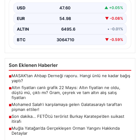
Gram, çeyrek ve tam altın alış satış
fiyatları
USD
47.60
▲ +0.05%
Altın fiyatlarında son durum merak ediliyor. Ankara
EUR
54.98
▼ -0.08%
Bölge Adliye Mahkemesi’nin CHP'ye mutlak butlan
kararı…
ALTIN
6495.6
• -0.01%
BTC
3064710
▼ -0.59%
Son Eklenen Haberler
MASAK’tan Ahbap Derneği raporu. Hangi ünlü ne kadar bağış
■
yaptı?
Altın fiyatları canlı grafik 22 Mayıs: Altın fiyatları ne oldu,
■
düştü mü, çıktı mı? Gram, çeyrek ve tam altın alış satış
fiyatları
Mohamed Salah’ı karşılamaya gelen Galatasaraylı taraftarı
■
pişman ettiler!
Son dakika… FETÖ’cü terörist Burkay Karatepe’den suikast
■
itirafı
Muğla Yatağan’da Gerçekleşen Orman Yangını Hakkında
■
Detaylar