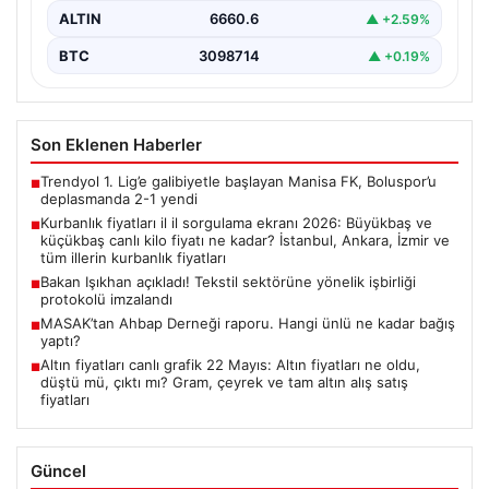
ALTIN
6660.6
▲ +2.59%
BTC
3098714
▲ +0.19%
Son Eklenen Haberler
Trendyol 1. Lig’e galibiyetle başlayan Manisa FK, Boluspor’u
■
deplasmanda 2-1 yendi
Kurbanlık fiyatları il il sorgulama ekranı 2026: Büyükbaş ve
■
küçükbaş canlı kilo fiyatı ne kadar? İstanbul, Ankara, İzmir ve
tüm illerin kurbanlık fiyatları
Bakan Işıkhan açıkladı! Tekstil sektörüne yönelik işbirliği
■
protokolü imzalandı
MASAK’tan Ahbap Derneği raporu. Hangi ünlü ne kadar bağış
■
yaptı?
Altın fiyatları canlı grafik 22 Mayıs: Altın fiyatları ne oldu,
■
düştü mü, çıktı mı? Gram, çeyrek ve tam altın alış satış
fiyatları
Güncel