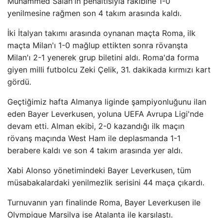
Muhammed Salah'ın penaltısıyla rakibine 1-0
yenilmesine rağmen son 4 takım arasında kaldı.
İki İtalyan takımı arasında oynanan maçta Roma, ilk
maçta Milan'ı 1-0 mağlup ettikten sonra rövanşta
Milan'ı 2-1 yenerek grup biletini aldı. Roma'da forma
giyen milli futbolcu Zeki Çelik, 31. dakikada kırmızı kart
gördü.
Geçtiğimiz hafta Almanya liginde şampiyonluğunu ilan
eden Bayer Leverkusen, yoluna UEFA Avrupa Ligi'nde
devam etti. Alman ekibi, 2-0 kazandığı ilk maçın
rövanş maçında West Ham ile deplasmanda 1-1
berabere kaldı ve son 4 takım arasında yer aldı.
Xabi Alonso yönetimindeki Bayer Leverkusen, tüm
müsabakalardaki yenilmezlik serisini 44 maça çıkardı.
Turnuvanın yarı finalinde Roma, Bayer Leverkusen ile
Olympique Marsilya ise Atalanta ile karşılaştı.