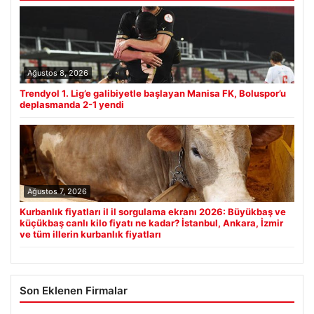
Ağustos 8, 2026
Trendyol 1. Lig’e galibiyetle başlayan Manisa FK, Boluspor’u
deplasmanda 2-1 yendi
Ağustos 7, 2026
Kurbanlık fiyatları il il sorgulama ekranı 2026: Büyükbaş ve
küçükbaş canlı kilo fiyatı ne kadar? İstanbul, Ankara, İzmir
ve tüm illerin kurbanlık fiyatları
Son Eklenen Firmalar