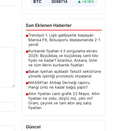
BTC
3098714
▲ +0.19%
Son Eklenen Haberler
Trendyol 1. Lig’e galibiyetle başlayan
■
Manisa FK, Boluspor’u deplasmanda 2-1
yendi
Kurbanlık fiyatları il il sorgulama ekranı
■
2026: Büyükbaş ve küçükbaş canlı kilo
fiyatı ne kadar? İstanbul, Ankara, İzmir
ve tüm illerin kurbanlık fiyatları
Bakan Işıkhan açıkladı! Tekstil sektörüne
■
yönelik işbirliği protokolü imzalandı
MASAK’tan Ahbap Derneği raporu.
■
Hangi ünlü ne kadar bağış yaptı?
Altın fiyatları canlı grafik 22 Mayıs: Altın
■
fiyatları ne oldu, düştü mü, çıktı mı?
Gram, çeyrek ve tam altın alış satış
fiyatları
Güncel