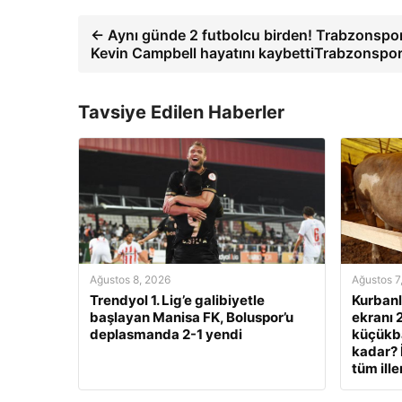
← Aynı günde 2 futbolcu birden! Trabzonspor
Kevin Campbell hayatını kaybettiTrabzonspo
Tavsiye Edilen Haberler
Ağustos 8, 2026
Ağustos 7
Trendyol 1. Lig’e galibiyetle
Kurbanlı
başlayan Manisa FK, Boluspor’u
ekranı 
deplasmanda 2-1 yendi
küçükbaş
kadar? 
tüm ille