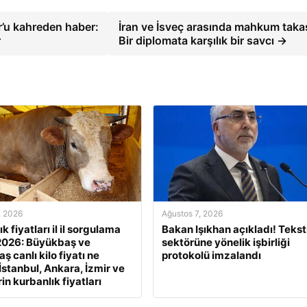
’u kahreden haber:
İran ve İsveç arasında mahkum takas
r
Bir diplomata karşılık bir savcı →
, 2026
Ağustos 7, 2026
k fiyatları il il sorgulama
Bakan Işıkhan açıkladı! Teksti
2026: Büyükbaş ve
sektörüne yönelik işbirliği
 canlı kilo fiyatı ne
protokolü imzalandı
İstanbul, Ankara, İzmir ve
rin kurbanlık fiyatları