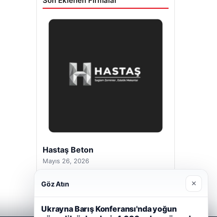
Son Eklenen Firmalar
Hastaş Beton
Mayıs 26, 2026
×
Göz Atın
Ukrayna Barış Konferansı'nda yoğun