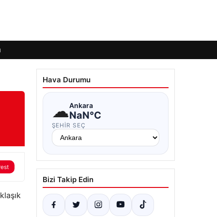
ı
Hava Durumu
☁
Ankara
NaN°C
ŞEHIR SEÇ
rest
Bizi Takip Edin
klaşık