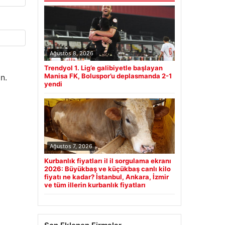
Ağustos 8, 2026
Trendyol 1. Lig’e galibiyetle başlayan
Manisa FK, Boluspor’u deplasmanda 2-1
n.
yendi
Ağustos 7, 2026
Kurbanlık fiyatları il il sorgulama ekranı
2026: Büyükbaş ve küçükbaş canlı kilo
fiyatı ne kadar? İstanbul, Ankara, İzmir
ve tüm illerin kurbanlık fiyatları