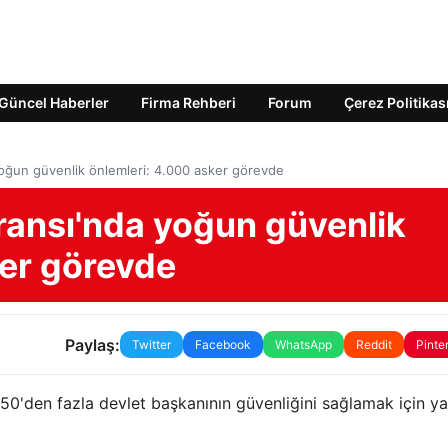
Güncel Haberler
Firma Rehberi
Forum
Çerez Politikas
oğun güvenlik önlemleri: 4.000 asker görevde
ransı'nda yoğun güvenlik
ker görevde
Paylaş:
Twitter
Facebook
WhatsApp
Reddit
Pinte
 50'den fazla devlet başkanının güvenliğini sağlamak için ya